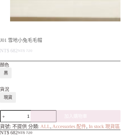
J01 雪地小兔毛毛帽
NT$
682
NT$
720
顏色
黑
貨況
現貨
加入購物車
A
貨號:
不提供
分類:
ALL
,
Accessories 配件
,
In stock 現貨區
l
NT$
682
NT$
720
t