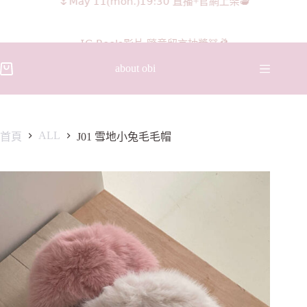
𝖨𝖦 𝖱𝖾𝖾𝗅𝗌影片 隨意留言抽獎🧸🩰
about obi
ALL
首頁
J01 雪地小兔毛毛帽