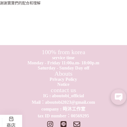
謝謝寶寶們的配合和理解
100% from korea
service time
Monday - Friday 11:00a.m- 18:00p.m
Saturday - Sunday Day off
Abouts
Privacy Policy
Notice
contact us
IG : aboutobi_official
Mail：aboutobi2023@gmail.com
company : 時沐工作室
tax ID number：0​0​569295
商店