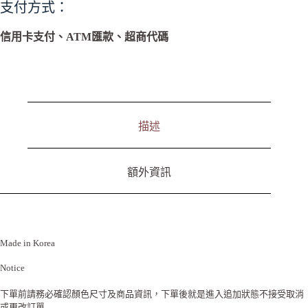
支付方式：
e
r
n
信用卡支付、ATM匯款、超商代碼
a
t
i
v
e
:
描述
額外資訊
Made in Korea
Notice
下單前請務必確認顏色尺寸及商品資訊，下單後就是進入追加狀態不接受取消
或更改訂單