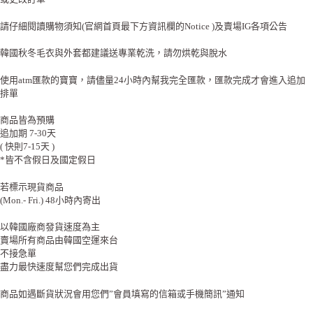
請仔細閱讀購物須知(官網首頁最下方資訊欄的Notice )及賣場IG各項公告
韓國秋冬毛衣與外套都建議送專業乾洗，請勿烘乾與脫水
使用atm匯款的寶寶，請儘量24小時內幫我完全匯款，匯款完成才會進入追加
排單
商品皆為預購
追加期 7-30天
( 快則7-15天 )
*皆不含假日及國定假日
若標示現貨商品
(Mon.- Fri.) 48小時內寄出
以韓國廠商發貨速度為主
賣場所有商品由韓國空運來台
不接急單
盡力最快速度幫您們完成出貨
商品如遇斷貨狀況會用您們”會員填寫的信箱或手機簡訊”通知