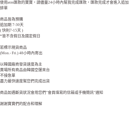
使用atm匯款的寶寶，請儘量24小時內幫我完成匯款，匯款完成才會進入追加
排單
商品皆為預購
追加期 7-30天
( 快則7-15天 )
*皆不含假日及國定假日
若標示現貨商品
(Mon.- Fri.) 48小時內寄出
以韓國廠商發貨速度為主
賣場所有商品由韓國空運來台
不接急單
盡力最快速度幫您們完成出貨
商品如遇斷貨狀況會用您們”會員填寫的信箱或手機簡訊”通知
謝謝寶寶們的配合和理解