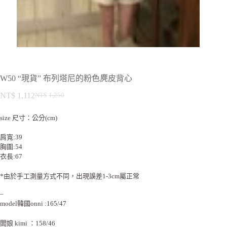
W50 “現貨” 布列塔尼的粉色麂皮背心
NT$
1,112
NT$
1,250
size 尺寸：公分(cm)
肩寬:39
胸圍:54
衣長:67
*由於手工測量方式不同，出現誤差1-3cm屬正常
–
model韓國onni :165/47
闆娘 kimi ：158/46