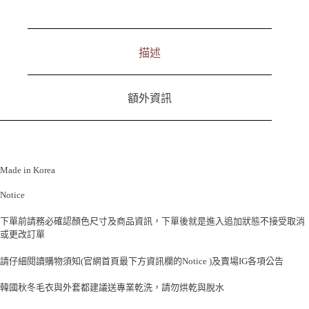
e
:
描述
額外資訊
Made in Korea
Notice
下單前請務必確認顏色尺寸及商品資訊，下單後就是進入追加狀態不接受取消
或更改訂單
請仔細閱讀購物須知(官網首頁最下方資訊欄的Notice )及賣場IG各項公告
韓國秋冬毛衣與外套都建議送專業乾洗，請勿烘乾與脫水