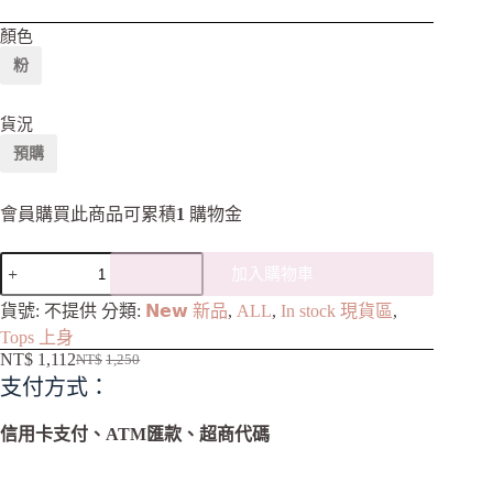
顏色
粉
貨況
預購
會員購買此商品可累積
1
購物金
加入購物車
A
貨號:
不提供
分類:
𝗡𝗲𝘄 新品
,
ALL
,
In stock 現貨區
,
l
Tops 上身
t
NT$
1,112
NT$
1,250
e
支付方式：
r
n
a
信用卡支付、ATM匯款、超商代碼
t
i
v