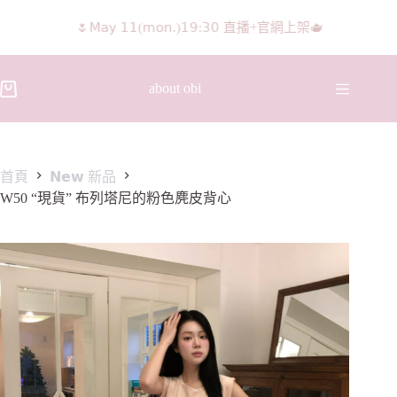
🌷𝖬𝖺𝗒 𝟣𝟣(𝗆𝗈𝗇.)𝟣𝟫:𝟥𝟢 直播+官網上架🫖
𝖨𝖦 𝖱𝖾𝖾𝗅𝗌影片 隨意留言抽獎🧸🩰
about obi
首頁
𝗡𝗲𝘄 新品
W50 “現貨” 布列塔尼的粉色麂皮背心