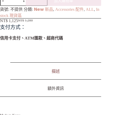
加入購物車
A
貨號:
不提供
分類:
𝗡𝗲𝘄 新品
,
Accessories 配件
,
ALL
,
In
l
stock 現貨區
t
NT$
1,125
NT$
1,280
e
支付方式：
r
n
a
信用卡支付、ATM匯款、超商代碼
t
i
v
e
:
描述
額外資訊