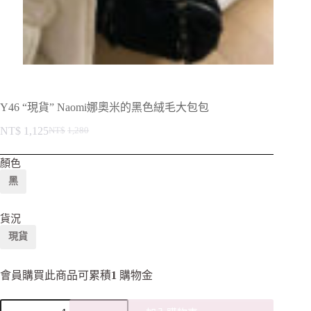
Y46 “現貨” Naomi娜奧米的黑色絨毛大包包
NT$
1,125
NT$
1,280
顏色
黑
貨況
現貨
會員購買此商品可累積
1
購物金