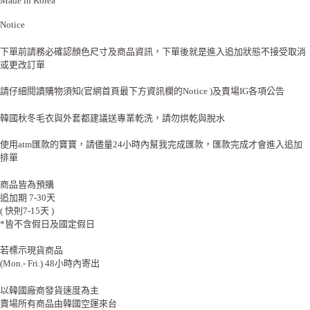
Made in Korea
Notice
下單前請務必確認顏色尺寸及商品資訊，下單後就是進入追加狀態不接受取消
或更改訂單
請仔細閱讀購物須知(官網首頁最下方資訊欄的Notice )及賣場IG各項公告
韓國秋冬毛衣與外套都建議送專業乾洗，請勿烘乾與脫水
使用atm匯款的寶寶，請儘量24小時內幫我完成匯款，匯款完成才會進入追加
排單
商品皆為預購
追加期 7-30天
( 快則7-15天 )
*皆不含假日及國定假日
若標示現貨商品
(Mon.- Fri.) 48小時內寄出
以韓國廠商發貨速度為主
賣場所有商品由韓國空運來台