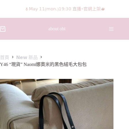
🌷𝖬𝖺𝗒 𝟣𝟣(𝗆𝗈𝗇.)𝟣𝟫:𝟥𝟢 直播+官網上架🫖
about obi
首頁
𝗡𝗲𝘄 新品
Y46 “現貨” Naomi娜奧米的黑色絨毛大包包