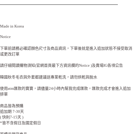
Made in Korea
Notice
下單前請務必確認顏色尺寸及商品資訊，下單後就是進入追加狀態不接受取消
或更改訂單
請仔細閱讀購物須知(官網首頁最下方資訊欄的Notice )及賣場IG各項公告
韓國秋冬毛衣與外套都建議送專業乾洗，請勿烘乾與脫水
使用atm匯款的寶寶，請儘量24小時內幫我完成匯款，匯款完成才會進入追加
排單
商品皆為預購
追加期 7-30天
( 快則7-15天 )
*皆不含假日及國定假日