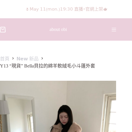
🌷𝖬𝖺𝗒 𝟣𝟣(𝗆𝗈𝗇.)𝟣𝟫:𝟥𝟢 直播+官網上架🫖
𝖨𝖦 𝖱𝖾𝖾𝗅𝗌影片 隨意留言抽獎🧸🩰
about obi
首頁
𝗡𝗲𝘄 新品
Y13 “現貨” Bella貝拉的綿羊軟絨毛小斗篷外套