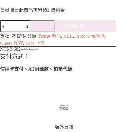
會員購買此商品可累積
3
購物金
加入購物車
A
貨號:
不提供
分類:
𝗡𝗲𝘄 新品
,
ALL
,
In stock 現貨區
,
l
Outers 外套
,
Tops 上身
t
NT$
3,682
NT$
4,280
e
支付方式：
r
n
a
信用卡支付、ATM匯款、超商代碼
t
i
v
e
:
描述
額外資訊