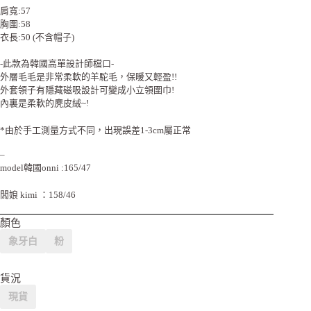
肩寬:57
胸圍:58
衣長:50 (不含帽子)
-此款為韓國高單設計師檔口-
外層毛毛是非常柔軟的羊駝毛，保暖又輕盈!!
外套領子有隱藏磁吸設計可變成小立領圍巾!
內裏是柔軟的麂皮絨~!
*由於手工測量方式不同，出現誤差1-3cm屬正常
–
model韓國onni :165/47
闆娘 kimi ：158/46
顏色
象牙白
粉
貨況
現貨