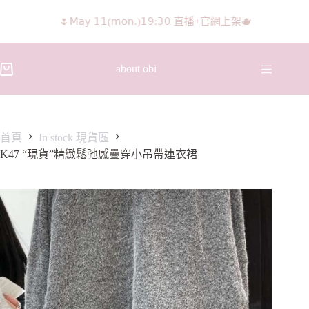
🌷𝖬𝖺𝗒 𝟣𝟣(𝗆𝗈𝗇.)𝟣𝟫:𝟥𝟢 直播+官網上架🫖
about obi
首頁
In stock 現貨區
K47 “現貨”精緻鬆弛感疊穿小吊帶連衣裙