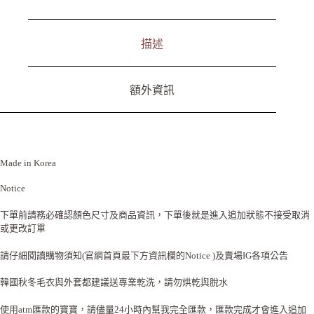
v
e
:
描述
額外資訊
Made in Korea
Notice
下單前請務必確認顏色尺寸及商品資訊，下單後就是進入追加狀態不接受取消
或更改訂單
請仔細閱讀購物須知(官網首頁最下方資訊欄的Notice )及賣場IG各項公告
韓國秋冬毛衣與外套都建議送專業乾洗，請勿烘乾與脫水
使用atm匯款的寶寶，請儘量24小時內幫我完全匯款，匯款完成才會進入追加