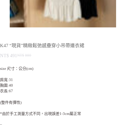
K47 “現貨”精緻鬆弛感疊穿小吊帶連衣裙
NT$
491
NT$
880
size 尺寸：公分(cm)
肩寬:31
胸圍:40
衣長:67
(整件有彈性)
*由於手工測量方式不同，出現誤差1-3cm屬正常
–