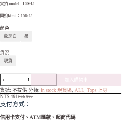
實拍 model : 160/45
闆娘kimi ：158/45
顏色
象牙白
黑
貨況
現貨
加入購物車
A
貨號:
不提供
分類:
In stock 現貨區
,
ALL
,
Tops 上身
l
NT$
491
NT$
880
t
支付方式：
e
r
n
信用卡支付、ATM匯款、超商代碼
a
t
i