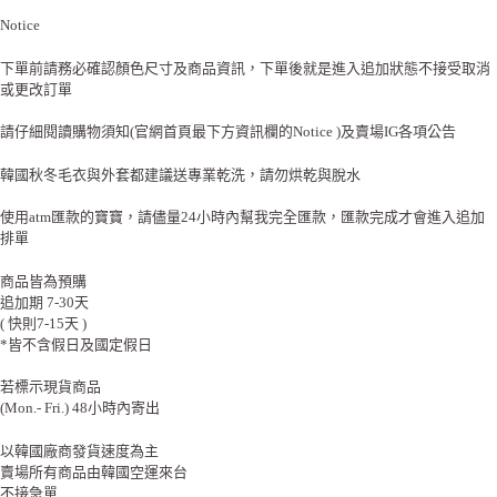
Notice
下單前請務必確認顏色尺寸及商品資訊，下單後就是進入追加狀態不接受取消
或更改訂單
請仔細閱讀購物須知(官網首頁最下方資訊欄的Notice )及賣場IG各項公告
韓國秋冬毛衣與外套都建議送專業乾洗，請勿烘乾與脫水
使用atm匯款的寶寶，請儘量24小時內幫我完全匯款，匯款完成才會進入追加
排單
商品皆為預購
追加期 7-30天
( 快則7-15天 )
*皆不含假日及國定假日
若標示現貨商品
(Mon.- Fri.) 48小時內寄出
以韓國廠商發貨速度為主
賣場所有商品由韓國空運來台
不接急單