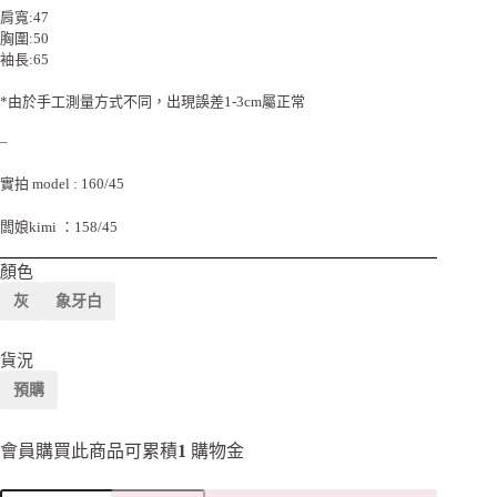
肩寬:47
胸圍:50
袖長:65
*由於手工測量方式不同，出現誤差1-3cm屬正常
–
實拍 model : 160/45
闆娘kimi ：158/45
顏色
灰
象牙白
貨況
預購
會員購買此商品可累積
1
購物金