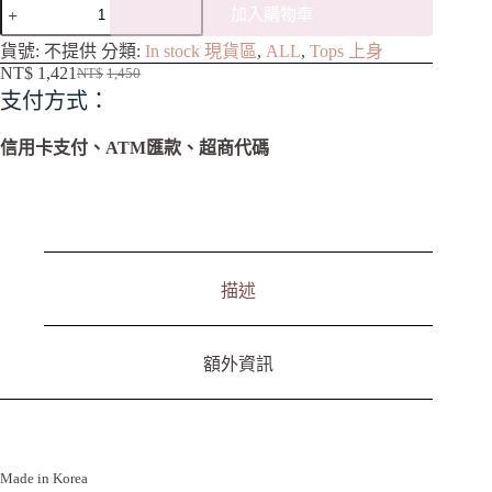
加入購物車
A
貨號:
不提供
分類:
In stock 現貨區
,
ALL
,
Tops 上身
l
NT$
1,421
NT$
1,450
t
支付方式：
e
r
n
信用卡支付、ATM匯款、超商代碼
a
t
i
v
e
:
描述
額外資訊
Made in Korea