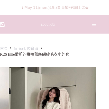
𝖨𝖦 𝖱𝖾𝖾𝗅𝗌影片 隨意留言抽獎🧸🩰
about obi
首頁
In stock 現貨區
K26 Ellie愛莉的拼接蕾絲網紗毛衣小外套