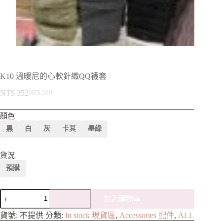
K10 溫暖尼的心軟針織QQ襪套
NT$
352
NT$
380
顏色
黑
白
灰
卡其
墨綠
貨況
預購
加入購物車
A
貨號:
不提供
分類:
In stock 現貨區
,
Accessories 配件
,
ALL