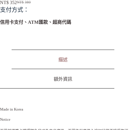
l
NT$
352
NT$
380
t
支付方式：
e
r
n
信用卡支付、ATM匯款、超商代碼
a
t
i
v
e
:
描述
額外資訊
Made in Korea
Notice