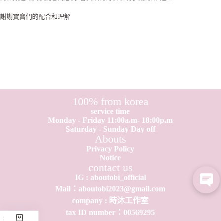
謝謝寶寶們的配合和理解
100% from korea
service time
Monday - Friday 11:00a.m- 18:00p.m
Saturday - Sunday Day off
Abouts
Privacy Policy
Notice
contact us
IG : aboutobi_official
Mail：aboutobi2023@gmail.com
company : 時沐工作室
tax ID number：0​0​569295