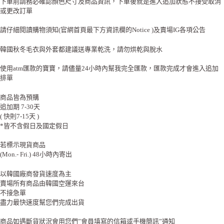
下單前請務必確認顏色尺寸及商品資訊，下單後就是進入追加狀態不接受取消
或更改訂單
請仔細閱讀購物須知(官網首頁最下方資訊欄的Notice )及賣場IG各項公告
韓國秋冬毛衣與外套都建議送專業乾洗，請勿烘乾與脫水
使用atm匯款的寶寶，請儘量24小時內幫我完全匯款，匯款完成才會進入追加
排單
商品皆為預購
追加期 7-30天
( 快則7-15天 )
*皆不含假日及國定假日
若標示現貨商品
(Mon.- Fri.) 48小時內寄出
以韓國廠商發貨速度為主
賣場所有商品由韓國空運來台
不接急單
盡力最快速度幫您們完成出貨
商品如遇斷貨狀況會用您們”會員填寫的信箱或手機簡訊”通知