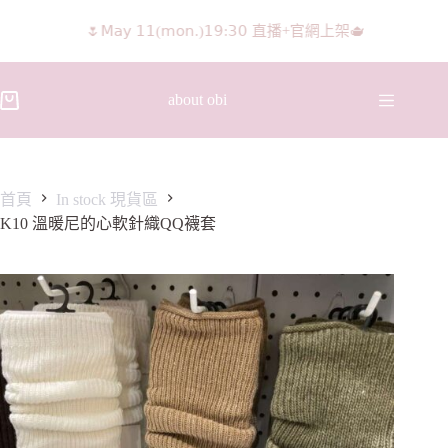
🌷𝖬𝖺𝗒 𝟣𝟣(𝗆𝗈𝗇.)𝟣𝟫:𝟥𝟢 直播+官網上架🫖
𝖨𝖦 𝖱𝖾𝖾𝗅𝗌影片 隨意留言抽獎🧸🩰
about obi
首頁
In stock 現貨區
K10 溫暖尼的心軟針織QQ襪套