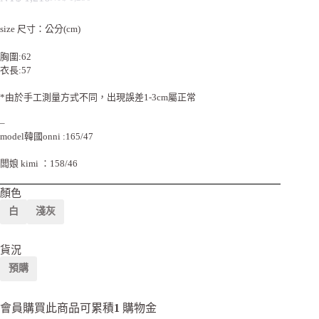
size 尺寸：公分(cm)
胸圍:62
衣長:57
*由於手工測量方式不同，出現誤差1-3cm屬正常
–
model韓國onni :165/47
闆娘 kimi ：158/46
顏色
白
淺灰
貨況
預購
會員購買此商品可累積
1
購物金