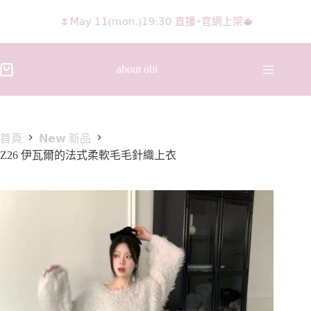
𝖨𝖦 𝖱𝖾𝖾𝗅𝗌影片 隨意留言抽獎🧸🩰
about obi
首頁
𝗡𝗲𝘄 新品
Z26 伊瓦爾的法式柔軟毛毛針織上衣