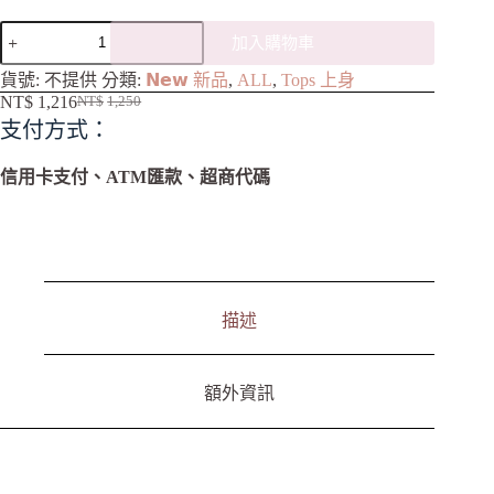
加入購物車
A
貨號:
不提供
分類:
𝗡𝗲𝘄 新品
,
ALL
,
Tops 上身
l
NT$
1,216
NT$
1,250
t
支付方式：
e
r
n
信用卡支付、ATM匯款、超商代碼
a
t
i
v
e
:
描述
額外資訊