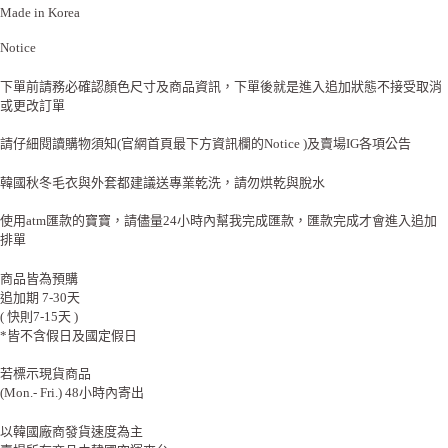
Made in Korea
Notice
下單前請務必確認顏色尺寸及商品資訊，下單後就是進入追加狀態不接受取消
或更改訂單
請仔細閱讀購物須知(官網首頁最下方資訊欄的Notice )及賣場IG各項公告
韓國秋冬毛衣與外套都建議送專業乾洗，請勿烘乾與脫水
使用atm匯款的寶寶，請儘量24小時內幫我完成匯款，匯款完成才會進入追加
排單
商品皆為預購
追加期 7-30天
( 快則7-15天 )
*皆不含假日及國定假日
若標示現貨商品
(Mon.- Fri.) 48小時內寄出
以韓國廠商發貨速度為主