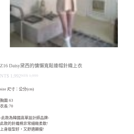
Z16 Daisy黛西的慵懶寬鬆連帽針織上衣
NT$
1,992
NT$
1,999
size 尺寸：公分(cm)
胸圍:63
衣長:70
-此款為韓國高單設計師品牌-
此款的針織棉非常細緻柔軟!
上身版型好，又舒適顯瘦!