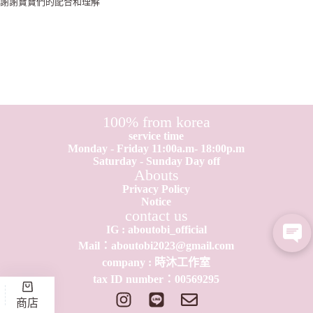
謝謝寶寶們的配合和理解
100% from korea
service time
Monday - Friday 11:00a.m- 18:00p.m
Saturday - Sunday Day off
Abouts
Privacy Policy
Notice
contact us
IG : aboutobi_official
Mail：aboutobi2023@gmail.com
company : 時沐工作室
tax ID number：0​0​569295
商店