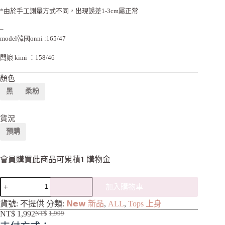
*由於手工測量方式不同，出現誤差1-3cm屬正常
–
model韓國onni :165/47
闆娘 kimi ：158/46
顏色
黑
柔粉
貨況
預購
會員購買此商品可累積
1
購物金
加入購物車
A
貨號:
不提供
分類:
𝗡𝗲𝘄 新品
,
ALL
,
Tops 上身
l
NT$
1,992
NT$
1,999
t