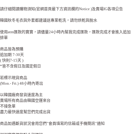
請仔細閱讀購物須知(官網首頁最下方資訊欄的Notice )及賣場IG各項公告
韓國秋冬毛衣與外套都建議送專業乾洗，請勿烘乾與脫水
使用atm匯款的寶寶，請儘量24小時內幫我完成匯款，匯款完成才會進入追加
排單
商品皆為預購
追加期 7-30天
( 快則7-15天 )
*皆不含假日及國定假日
若標示現貨商品
(Mon.- Fri.) 48小時內寄出
以韓國廠商發貨速度為主
賣場所有商品由韓國空運來台
不接急單
盡力最快速度幫您們完成出貨
商品如遇斷貨狀況會用您們”會員填寫的信箱或手機簡訊”通知