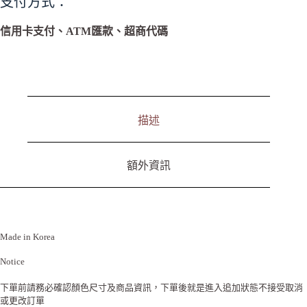
支付方式：
e
r
n
信用卡支付、ATM匯款、超商代碼
a
t
i
v
e
:
描述
額外資訊
Made in Korea
Notice
下單前請務必確認顏色尺寸及商品資訊，下單後就是進入追加狀態不接受取消
或更改訂單