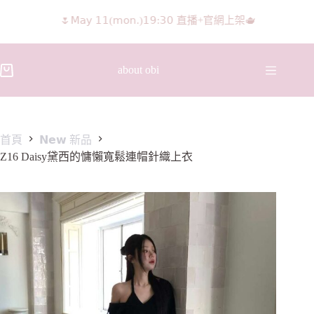
𝖨𝖦 𝖱𝖾𝖾𝗅𝗌影片 隨意留言抽獎🧸🩰
about obi
首頁
𝗡𝗲𝘄 新品
Z16 Daisy黛西的慵懶寬鬆連帽針織上衣