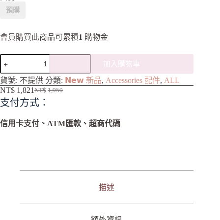
預購
會員購買此商品可累積
1
購物金
加入購物車
A
貨號:
不提供
分類:
𝗡𝗲𝘄 新品
,
Accessories 配件
,
ALL
l
NT$
1,821
NT$
1,950
t
支付方式：
e
r
n
信用卡支付、ATM匯款、超商代碼
a
t
i
v
e
:
描述
額外資訊