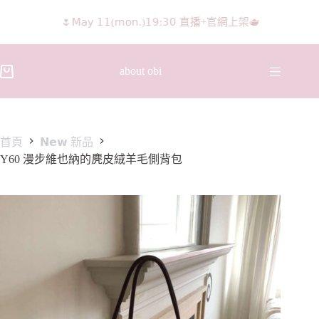
🌷𝖬𝖺𝗒 𝟣𝟣(𝗆𝗈𝗇.)𝟣𝟫:𝟥𝟢 直播+官網上架🫖
about obi
首頁
𝗡𝗲𝘄 新品
Y60 漫步維也納的麂皮絨羊毛側背包