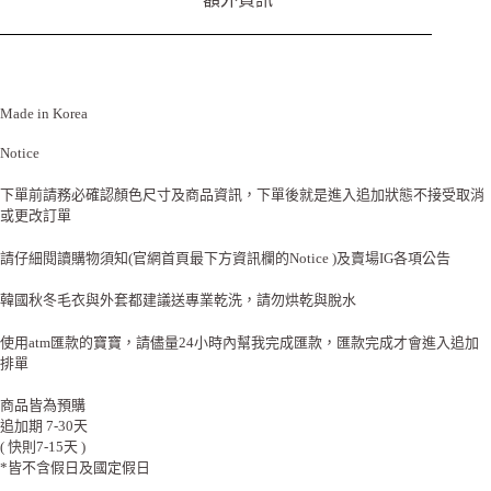
Made in Korea
Notice
下單前請務必確認顏色尺寸及商品資訊，下單後就是進入追加狀態不接受取消
或更改訂單
請仔細閱讀購物須知(官網首頁最下方資訊欄的Notice )及賣場IG各項公告
韓國秋冬毛衣與外套都建議送專業乾洗，請勿烘乾與脫水
使用atm匯款的寶寶，請儘量24小時內幫我完成匯款，匯款完成才會進入追加
排單
商品皆為預購
追加期 7-30天
( 快則7-15天 )
*皆不含假日及國定假日