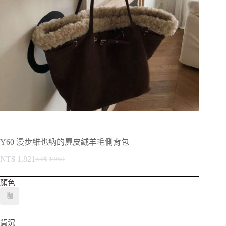
Y60 漫步維也納的麂皮絨羊毛側背包
NT$
1,821
NT$
1,950
顏色
咖
貨況