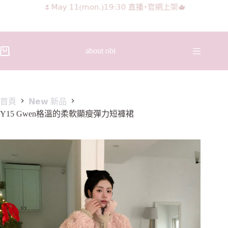
𝖨𝖦 𝖱𝖾𝖾𝗅𝗌影片 隨意留言抽獎🧸🩰
about obi
首頁
𝗡𝗲𝘄 新品
Y15 Gwen格溫的柔軟顯瘦彈力短褲裙