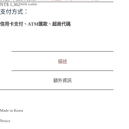
l
NT$
1,362
NT$
1,450
t
支付方式：
e
r
n
信用卡支付、ATM匯款、超商代碼
a
t
i
v
e
:
描述
額外資訊
Made in Korea
Notice