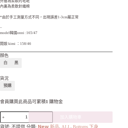
外層為柔軟的毛呢
內裏為柔軟針織棉
*由於手工測量方式不同，出現誤差1-3cm屬正常
–
model韓國onni :165/47
闆娘 kimi ：158/46
顏色
白
黑
貨況
預購
會員購買此商品可累積
1
購物金
加入購物車
A
貨號:
不提供
分類:
𝗡𝗲𝘄 新品
,
ALL
,
Bottoms 下身