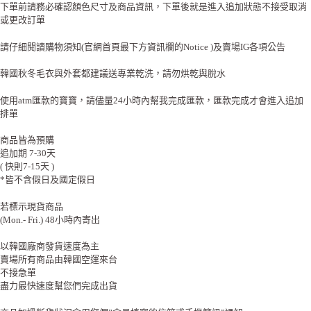
下單前請務必確認顏色尺寸及商品資訊，下單後就是進入追加狀態不接受取消
或更改訂單
請仔細閱讀購物須知(官網首頁最下方資訊欄的Notice )及賣場IG各項公告
韓國秋冬毛衣與外套都建議送專業乾洗，請勿烘乾與脫水
使用atm匯款的寶寶，請儘量24小時內幫我完成匯款，匯款完成才會進入追加
排單
商品皆為預購
追加期 7-30天
( 快則7-15天 )
*皆不含假日及國定假日
若標示現貨商品
(Mon.- Fri.) 48小時內寄出
以韓國廠商發貨速度為主
賣場所有商品由韓國空運來台
不接急單
盡力最快速度幫您們完成出貨