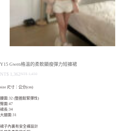
Y15 Gwen格溫的柔軟顯瘦彈力短褲裙
NT$
1,362
NT$
1,450
size 尺寸：公分(cm)
腰圍:32 (整圈鬆緊彈性)
臀圍:47
裙長:34
大腿圍:31
裙子內裏有安全褲設計