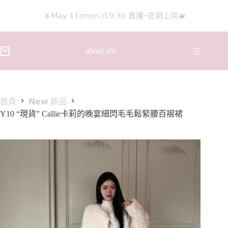
𝖨𝖦 𝖱𝖾𝖾𝗅𝗌影片 隨意留言抽獎🧸🩰
about obi
首頁
𝗡𝗲𝘄 新品
Y10 “現貨” Callie卡莉的晚宴細閃毛毛鬆緊腰百褶裙