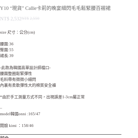
Y10 “現貨” Callie卡莉的晚宴細閃毛毛鬆緊腰百褶裙
NT$
2,532
NT$
2,550
size 尺寸：公分(cm)
腰圍:36
臀圍:55
裙長:39
-此款為韓國高單設計師檔口-
腰圍整圈鬆緊彈性
毛料帶有微微小細閃
內裏有柔軟彈性大的棉質安全褲
*由於手工測量方式不同，出現誤差1-3cm屬正常
–
model韓國onni :165/47
闆娘 kimi ：158/46