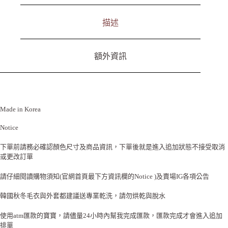
描述
額外資訊
Made in Korea
Notice
下單前請務必確認顏色尺寸及商品資訊，下單後就是進入追加狀態不接受取消
或更改訂單
請仔細閱讀購物須知(官網首頁最下方資訊欄的Notice )及賣場IG各項公告
韓國秋冬毛衣與外套都建議送專業乾洗，請勿烘乾與脫水
使用atm匯款的寶寶，請儘量24小時內幫我完成匯款，匯款完成才會進入追加
排單