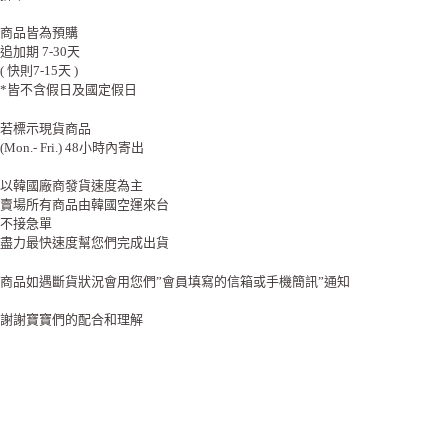
商品皆為預購
追加期 7-30天
( 快則7-15天 )
*皆不含假日及國定假日
若標示現貨商品
(Mon.- Fri.) 48小時內寄出
以韓國廠商發貨速度為主
賣場所有商品由韓國空運來台
不接急單
盡力最快速度幫您們完成出貨
商品如遇斷貨狀況會用您們”會員填寫的信箱或手機簡訊”通知
謝謝寶寶們的配合和理解