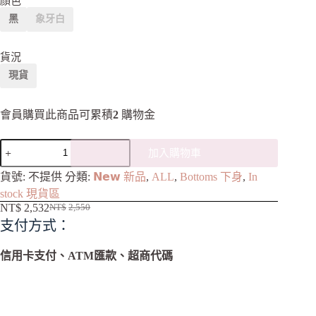
顏色
黑
象牙白
貨況
現貨
會員購買此商品可累積
2
購物金
加入購物車
A
貨號:
不提供
分類:
𝗡𝗲𝘄 新品
,
ALL
,
Bottoms 下身
,
In
l
stock 現貨區
t
NT$
2,532
NT$
2,550
e
支付方式：
r
n
a
信用卡支付、ATM匯款、超商代碼
t
i
v
e
: