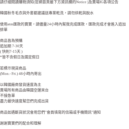
請仔細閱讀購物須知(官網首頁最下方資訊欄的Notice )及賣場IG各項公告
韓國秋冬毛衣與外套都建議送專業乾洗，請勿烘乾與脫水
使用atm匯款的寶寶，請儘量24小時內幫我完成匯款，匯款完成才會進入追加
排單
商品皆為預購
追加期 7-30天
( 快則7-15天 )
*皆不含假日及國定假日
若標示現貨商品
(Mon.- Fri.) 48小時內寄出
以韓國廠商發貨速度為主
賣場所有商品由韓國空運來台
不接急單
盡力最快速度幫您們完成出貨
商品如遇斷貨狀況會用您們”會員填寫的信箱或手機簡訊”通知
謝謝寶寶們的配合和理解