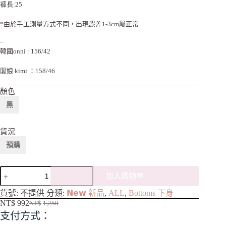
褲長:25
*由於手工測量方式不同，出現誤差1-3cm屬正常
–
韓國onni : 156/42
闆娘 kimi ：158/46
顏色
黑
貨況
預購
加入購物車
A
貨號:
不提供
分類:
𝗡𝗲𝘄 新品
,
ALL
,
Bottoms 下身
l
NT$
992
NT$
1,250
t
支付方式：
e