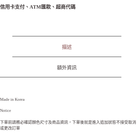
r
n
信用卡支付、ATM匯款、超商代碼
a
t
i
v
e
:
描述
額外資訊
Made in Korea
Notice
下單前請務必確認顏色尺寸及商品資訊，下單後就是進入追加狀態不接受取消
或更改訂單