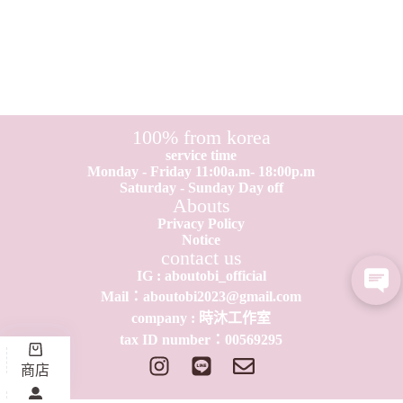
100% from korea
service time
Monday - Friday 11:00a.m- 18:00p.m
Saturday - Sunday Day off
Abouts
Privacy Policy
Notice
contact us
IG : aboutobi_official
Mail：aboutobi2023@gmail.com
company : 時沐工作室
tax ID number：0​0​569295
商店