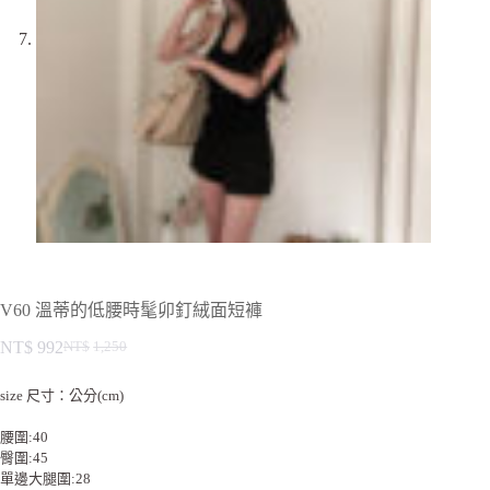
V60 溫蒂的低腰時髦卯釘絨面短褲
NT$
992
NT$
1,250
size 尺寸：公分(cm)
腰圍:40
臀圍:45
單邊大腿圍:28