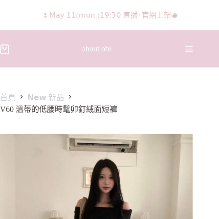
𝖨𝖦 𝖱𝖾𝖾𝗅𝗌影片 隨意留言抽獎🧸🩰
about obi
首頁
𝗡𝗲𝘄 新品
V60 溫蒂的低腰時髦卯釘絨面短褲