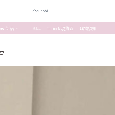
about obi
ALL
𝗲𝘄 新品
In stock 現貨區
購物須知
外套