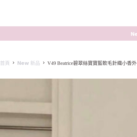
𝗡
首頁
𝗡𝗲𝘄 新品
V49 Beatrice碧翠絲寶寶藍軟毛針織小香