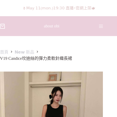
𝖨𝖦 𝖱𝖾𝖾𝗅𝗌影片 隨意留言抽獎🧸🩰
about obi
首頁
𝗡𝗲𝘄 新品
V19 Candice坎迪絲的彈力柔軟針織長裙