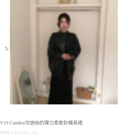
V19 Candice坎迪絲的彈力柔軟針織長裙
NT$
1,412
NT$
1,550