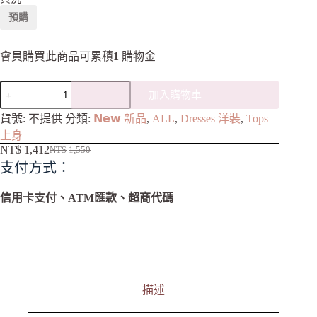
預購
會員購買此商品可累積
1
購物金
加入購物車
A
貨號:
不提供
分類:
𝗡𝗲𝘄 新品
,
ALL
,
Dresses 洋裝
,
Tops
l
上身
t
NT$
1,412
NT$
1,550
e
支付方式：
r
n
a
信用卡支付、ATM匯款、超商代碼
t
i
v
e
:
描述