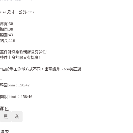
size 尺寸：公分(cm)
肩寬:30
胸圍:38
腰圍:43
裙長:116
整件針織柔軟親膚且有彈性!
整件上身舒服又有挺度!
*由於手工測量方式不同，出現誤差1-3cm屬正常
–
韓國onni : 156/42
闆娘 kimi ：158/46
顏色
黑
灰
貨況