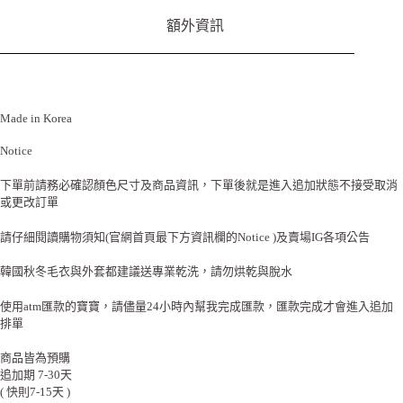
額外資訊
Made in Korea
Notice
下單前請務必確認顏色尺寸及商品資訊，下單後就是進入追加狀態不接受取消
或更改訂單
請仔細閱讀購物須知(官網首頁最下方資訊欄的Notice )及賣場IG各項公告
韓國秋冬毛衣與外套都建議送專業乾洗，請勿烘乾與脫水
使用atm匯款的寶寶，請儘量24小時內幫我完成匯款，匯款完成才會進入追加
排單
商品皆為預購
追加期 7-30天
( 快則7-15天 )