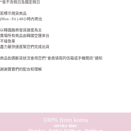
*皆不含假日及國定假日
若標示現貨商品
(Mon.- Fri.) 48小時內寄出
以韓國廠商發貨速度為主
賣場所有商品由韓國空運來台
不接急單
盡力最快速度幫您們完成出貨
商品如遇斷貨狀況會用您們”會員填寫的信箱或手機簡訊”通知
謝謝寶寶們的配合和理解
100% from korea
service time
Monday - Friday 11:00a.m- 18:00p.m