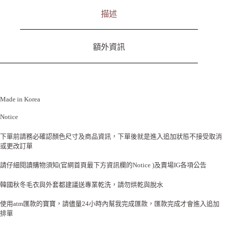
:
描述
額外資訊
Made in Korea
Notice
下單前請務必確認顏色尺寸及商品資訊，下單後就是進入追加狀態不接受取消
或更改訂單
請仔細閱讀購物須知(官網首頁最下方資訊欄的Notice )及賣場IG各項公告
韓國秋冬毛衣與外套都建議送專業乾洗，請勿烘乾與脫水
使用atm匯款的寶寶，請儘量24小時內幫我完成匯款，匯款完成才會進入追加
排單