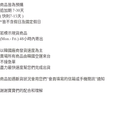
商品皆為預購
追加期 7-30天
( 快則7-15天 )
*皆不含假日及國定假日
若標示現貨商品
(Mon.- Fri.) 48小時內寄出
以韓國廠商發貨速度為主
賣場所有商品由韓國空運來台
不接急單
盡力最快速度幫您們完成出貨
商品如遇斷貨狀況會用您們”會員填寫的信箱或手機簡訊”通知
謝謝寶寶們的配合和理解