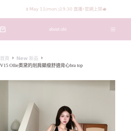
🌷𝖬𝖺𝗒 𝟣𝟣(𝗆𝗈𝗇.)𝟣𝟫:𝟥𝟢 直播+官網上架🫖
𝖨𝖦 𝖱𝖾𝖾𝗅𝗌影片 隨意留言抽獎🧸🩰
about obi
首頁
𝗡𝗲𝘄 新品
V15 Ollie奧黛的削肩顯瘦舒適背心bra top