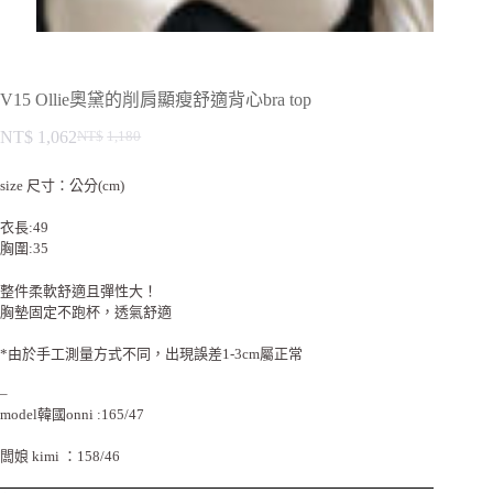
V15 Ollie奧黛的削肩顯瘦舒適背心bra top
NT$
1,062
NT$
1,180
size 尺寸：公分(cm)
衣長:49
胸圍:35
整件柔軟舒適且彈性大！
胸墊固定不跑杯，透氣舒適
*由於手工測量方式不同，出現誤差1-3cm屬正常
–
model韓國onni :165/47
闆娘 kimi ：158/46