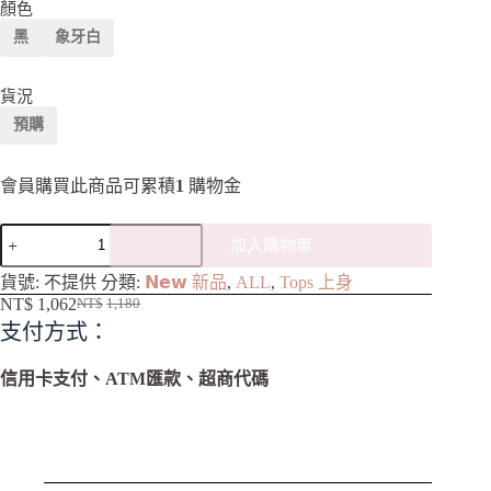
顏色
黑
象牙白
貨況
預購
會員購買此商品可累積
1
購物金
加入購物車
A
貨號:
不提供
分類:
𝗡𝗲𝘄 新品
,
ALL
,
Tops 上身
l
NT$
1,062
NT$
1,180
t
支付方式：
e
r
n
信用卡支付、ATM匯款、超商代碼
a
t
i
v
e