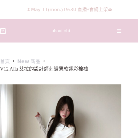
🌷𝖬𝖺𝗒 𝟣𝟣(𝗆𝗈𝗇.)𝟣𝟫:𝟥𝟢 直播+官網上架🫖
𝖨𝖦 𝖱𝖾𝖾𝗅𝗌影片 隨意留言抽獎🧸🩰
about obi
首頁
𝗡𝗲𝘄 新品
V12 Aila 艾拉的設計師刺繡薄款迷彩棉褲