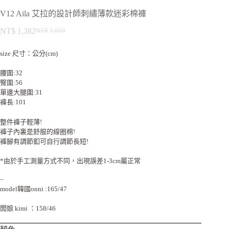
V12 Aila 艾拉的設計師刺繡薄款迷彩棉褲
NT$
1,382
NT$
1,650
size 尺寸：公分(cm)
腰圍:32
臀圍:56
單邊大腿圍:31
褲長:101
整件褲子輕薄!
褲子內裏是舒服的線圈棉!
褲腳有調節釦可自行調節長短!
*由於手工測量方式不同，出現誤差1-3cm屬正常
–
model韓國onni :165/47
闆娘 kimi ：158/46