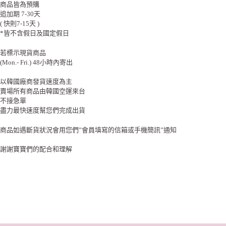
商品皆為預購
追加期 7-30天
( 快則7-15天 )
*皆不含假日及國定假日
若標示現貨商品
(Mon.- Fri.) 48小時內寄出
以韓國廠商發貨速度為主
賣場所有商品由韓國空運來台
不接急單
盡力最快速度幫您們完成出貨
商品如遇斷貨狀況會用您們”會員填寫的信箱或手機簡訊”通知
謝謝寶寶們的配合和理解