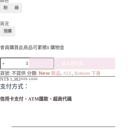
顏色
粉
綠
貨況
預購
會員購買此商品可累積
1
購物金
加入購物車
A
貨號:
不提供
分類:
𝗡𝗲𝘄 新品
,
ALL
,
Bottoms 下身
l
NT$
1,382
NT$
1,650
t
支付方式：
e
r
n
信用卡支付、ATM匯款、超商代碼
a
t
i
v
e
: