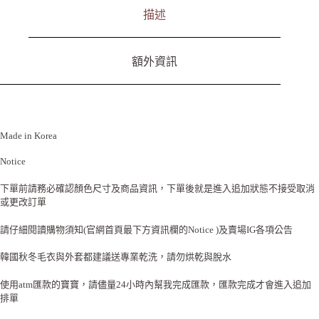
描述
額外資訊
Made in Korea
Notice
下單前請務必確認顏色尺寸及商品資訊，下單後就是進入追加狀態不接受取消
或更改訂單
請仔細閱讀購物須知(官網首頁最下方資訊欄的Notice )及賣場IG各項公告
韓國秋冬毛衣與外套都建議送專業乾洗，請勿烘乾與脫水
使用atm匯款的寶寶，請儘量24小時內幫我完成匯款，匯款完成才會進入追加
排單