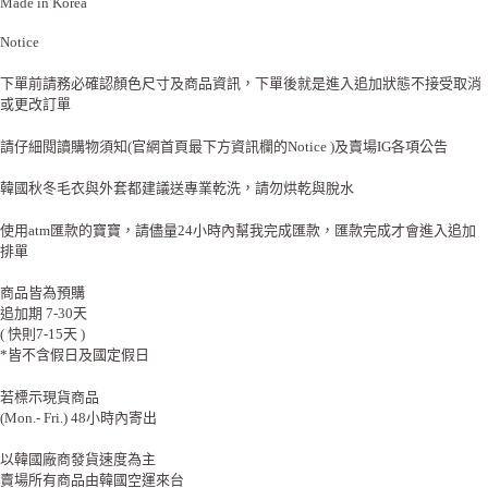
Made in Korea
Notice
下單前請務必確認顏色尺寸及商品資訊，下單後就是進入追加狀態不接受取消
或更改訂單
請仔細閱讀購物須知(官網首頁最下方資訊欄的Notice )及賣場IG各項公告
韓國秋冬毛衣與外套都建議送專業乾洗，請勿烘乾與脫水
使用atm匯款的寶寶，請儘量24小時內幫我完成匯款，匯款完成才會進入追加
排單
商品皆為預購
追加期 7-30天
( 快則7-15天 )
*皆不含假日及國定假日
若標示現貨商品
(Mon.- Fri.) 48小時內寄出
以韓國廠商發貨速度為主
賣場所有商品由韓國空運來台