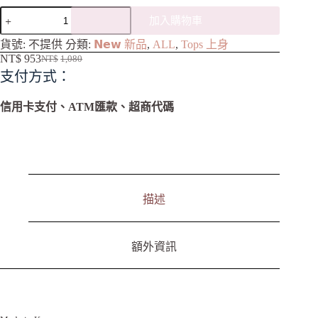
加入購物車
A
貨號:
不提供
分類:
𝗡𝗲𝘄 新品
,
ALL
,
Tops 上身
l
NT$
953
NT$
1,080
t
支付方式：
e
r
n
信用卡支付、ATM匯款、超商代碼
a
t
i
v
e
:
描述
額外資訊