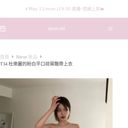
𝖨𝖦 𝖱𝖾𝖾𝗅𝗌影片 隨意留言抽獎🧸🩰
about obi
首頁
𝗡𝗲𝘄 新品
T34 杜樂麗的粉白平口荷葉飄帶上衣