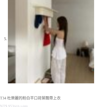
T34 杜樂麗的粉白平口荷葉飄帶上衣
NT$
953
NT$
1,080