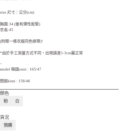
size 尺寸：公分(cm)
胸圍:34 (後有彈性鬆緊)
衣長:45
(附贈一條衣服同色綁帶)!
*由於手工測量方式不同，出現誤差1-3cm屬正常
–
model 韓國onni : 165/47
闆娘kimi : 158/46
顏色
粉
白
貨況
預購