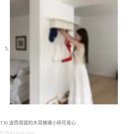
T30 波西塔諾的木耳捲邊小碎花背心
NT$
821
NT$
1,020