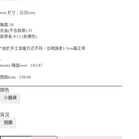
size 尺寸：公分(cm)
胸圍:34
衣長(不含肩帶):35
肩帶長:9-12 (有彈性)
*由於手工測量方式不同，出現誤差1-3cm屬正常
–
model 韓國onni : 165/47
闆娘kimi : 158/46
顏色
小雞黃
貨況
預購