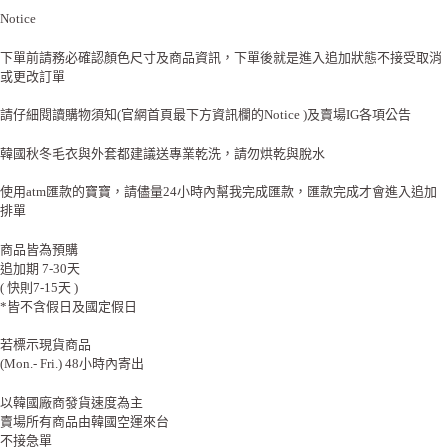
Notice
下單前請務必確認顏色尺寸及商品資訊，下單後就是進入追加狀態不接受取消
或更改訂單
請仔細閱讀購物須知(官網首頁最下方資訊欄的Notice )及賣場IG各項公告
韓國秋冬毛衣與外套都建議送專業乾洗，請勿烘乾與脫水
使用atm匯款的寶寶，請儘量24小時內幫我完成匯款，匯款完成才會進入追加
排單
商品皆為預購
追加期 7-30天
( 快則7-15天 )
*皆不含假日及國定假日
若標示現貨商品
(Mon.- Fri.) 48小時內寄出
以韓國廠商發貨速度為主
賣場所有商品由韓國空運來台
不接急單