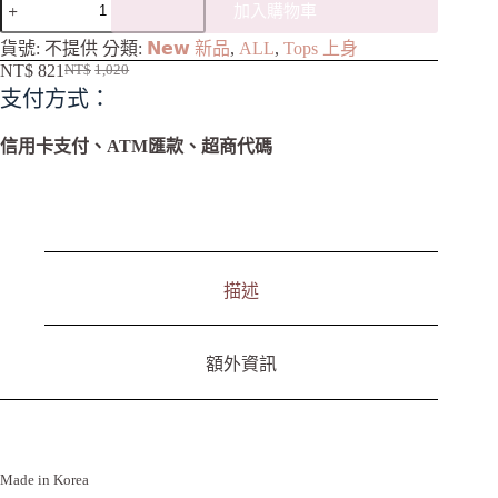
加入購物車
A
貨號:
不提供
分類:
𝗡𝗲𝘄 新品
,
ALL
,
Tops 上身
l
NT$
821
NT$
1,020
t
支付方式：
e
r
n
信用卡支付、ATM匯款、超商代碼
a
t
i
v
e
:
描述
額外資訊
Made in Korea