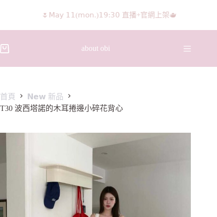
𝖨𝖦 𝖱𝖾𝖾𝗅𝗌影片 隨意留言抽獎🧸🩰
about obi
首頁
𝗡𝗲𝘄 新品
T30 波西塔諾的木耳捲邊小碎花背心