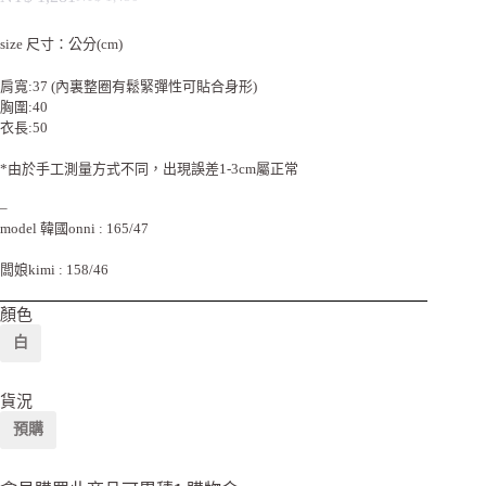
size 尺寸：公分(cm)
肩寬:37 (內裏整圈有鬆緊彈性可貼合身形)
胸圍:40
衣長:50
*由於手工測量方式不同，出現誤差1-3cm屬正常
–
model 韓國onni : 165/47
闆娘kimi : 158/46
顏色
白
貨況
預購