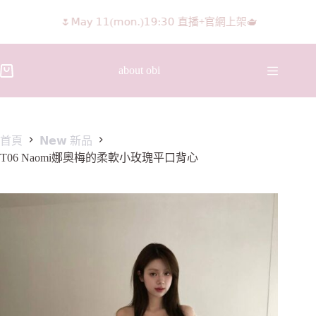
𝖨𝖦 𝖱𝖾𝖾𝗅𝗌影片 隨意留言抽獎🧸🩰
about obi
首頁
𝗡𝗲𝘄 新品
T06 Naomi娜奧梅的柔軟小玫瑰平口背心