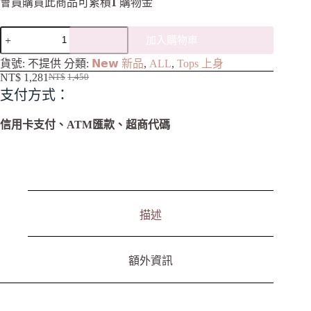
會員購買此商品可累積
1
購物金
加入購物車
A
貨號:
不提供
分類:
𝗡𝗲𝘄 新品
,
ALL
,
Tops 上身
l
NT$
1,281
NT$
1,450
t
支付方式：
e
r
n
信用卡支付、ATM匯款、超商代碼
a
t
i
v
e
:
描述
額外資訊