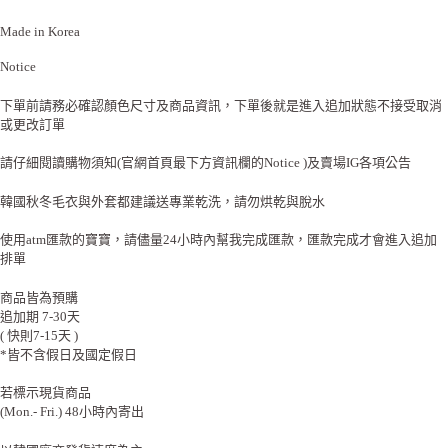
Made in Korea
Notice
下單前請務必確認顏色尺寸及商品資訊，下單後就是進入追加狀態不接受取消
或更改訂單
請仔細閱讀購物須知(官網首頁最下方資訊欄的Notice )及賣場IG各項公告
韓國秋冬毛衣與外套都建議送專業乾洗，請勿烘乾與脫水
使用atm匯款的寶寶，請儘量24小時內幫我完成匯款，匯款完成才會進入追加
排單
商品皆為預購
追加期 7-30天
( 快則7-15天 )
*皆不含假日及國定假日
若標示現貨商品
(Mon.- Fri.) 48小時內寄出