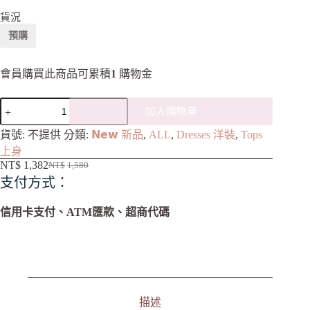
貨況
預購
會員購買此商品可累積
1
購物金
加入購物車
A
貨號:
不提供
分類:
𝗡𝗲𝘄 新品
,
ALL
,
Dresses 洋裝
,
Tops
l
上身
t
NT$
1,382
NT$
1,580
e
支付方式：
r
n
a
信用卡支付、ATM匯款、超商代碼
t
i
v
e
:
描述