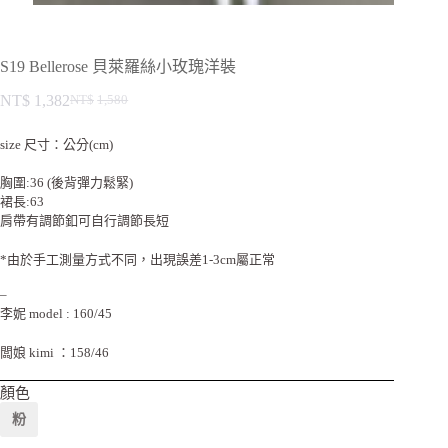
S19 Bellerose 貝萊羅絲小玫瑰洋裝
NT$
1,382
NT$
1,580
size 尺寸：公分(cm)
胸圍:36 (後背彈力鬆緊)
裙長:63
肩帶有調節釦可自行調節長短
*由於手工測量方式不同，出現誤差1-3cm屬正常
–
李妮 model : 160/45
闆娘 kimi ：158/46
顏色
粉