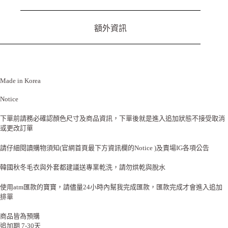
額外資訊
Made in Korea
Notice
下單前請務必確認顏色尺寸及商品資訊，下單後就是進入追加狀態不接受取消
或更改訂單
請仔細閱讀購物須知(官網首頁最下方資訊欄的Notice )及賣場IG各項公告
韓國秋冬毛衣與外套都建議送專業乾洗，請勿烘乾與脫水
使用atm匯款的寶寶，請儘量24小時內幫我完成匯款，匯款完成才會進入追加
排單
商品皆為預購
追加期 7-30天