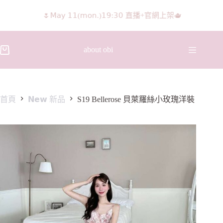
🌷𝖬𝖺𝗒 𝟣𝟣(𝗆𝗈𝗇.)𝟣𝟫:𝟥𝟢 直播+官網上架🫖
𝖨𝖦 𝖱𝖾𝖾𝗅𝗌影片 隨意留言抽獎🧸🩰
about obi
首頁
𝗡𝗲𝘄 新品
S19 Bellerose 貝萊羅絲小玫瑰洋裝