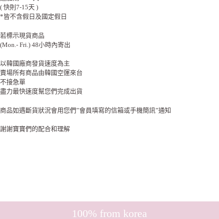
( 快則7-15天 )
*皆不含假日及國定假日
若標示現貨商品
(Mon.- Fri.) 48小時內寄出
以韓國廠商發貨速度為主
賣場所有商品由韓國空運來台
不接急單
盡力最快速度幫您們完成出貨
商品如遇斷貨狀況會用您們”會員填寫的信箱或手機簡訊”通知
謝謝寶寶們的配合和理解
100% from korea