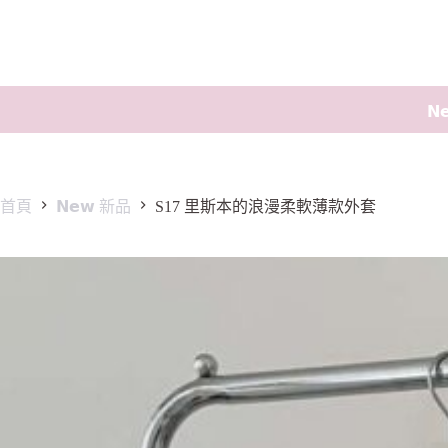
𝗡
首頁
𝗡𝗲𝘄 新品
S17 里斯本的浪漫柔軟薄款外套