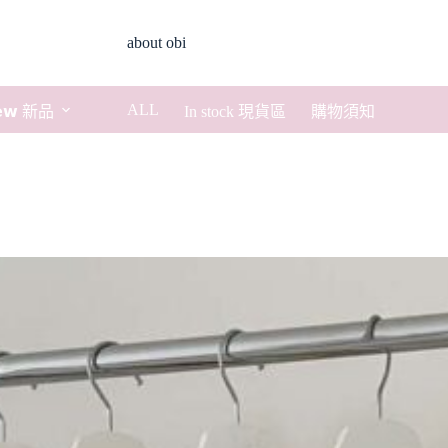
about obi
ALL
𝗲𝘄 新品
In stock 現貨區
購物須知