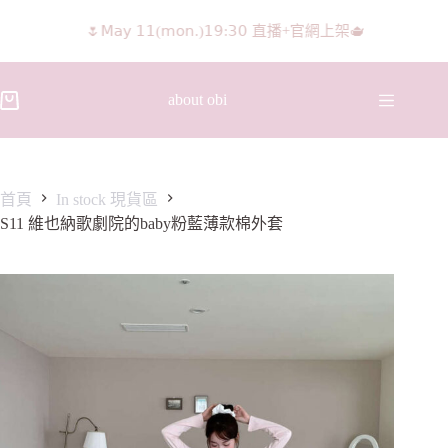
🌷𝖬𝖺𝗒 𝟣𝟣(𝗆𝗈𝗇.)𝟣𝟫:𝟥𝟢 直播+官網上架🫖
𝖨𝖦 𝖱𝖾𝖾𝗅𝗌影片 隨意留言抽獎🧸🩰
about obi
首頁
In stock 現貨區
S11 維也納歌劇院的baby粉藍薄款棉外套