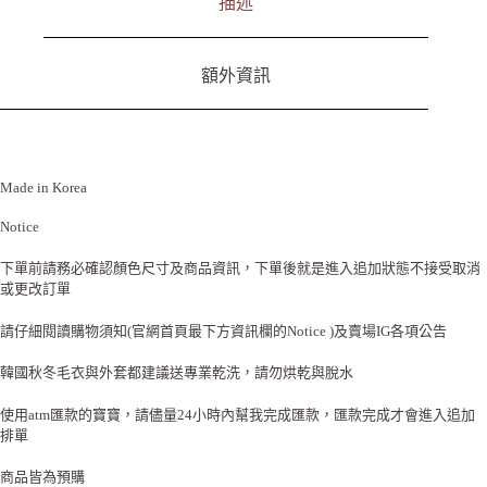
描述
額外資訊
Made in Korea
Notice
下單前請務必確認顏色尺寸及商品資訊，下單後就是進入追加狀態不接受取消
或更改訂單
請仔細閱讀購物須知(官網首頁最下方資訊欄的Notice )及賣場IG各項公告
韓國秋冬毛衣與外套都建議送專業乾洗，請勿烘乾與脫水
使用atm匯款的寶寶，請儘量24小時內幫我完成匯款，匯款完成才會進入追加
排單
商品皆為預購