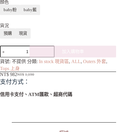
顏色
baby粉
baby藍
貨況
預購
現貨
加入購物車
A
貨號:
不提供
分類:
In stock 現貨區
,
ALL
,
Outers 外套
,
l
Tops 上身
t
NT$
982
NT$
1,190
e
支付方式：
r
n
a
信用卡支付、ATM匯款、超商代碼
t
i
v
e
: