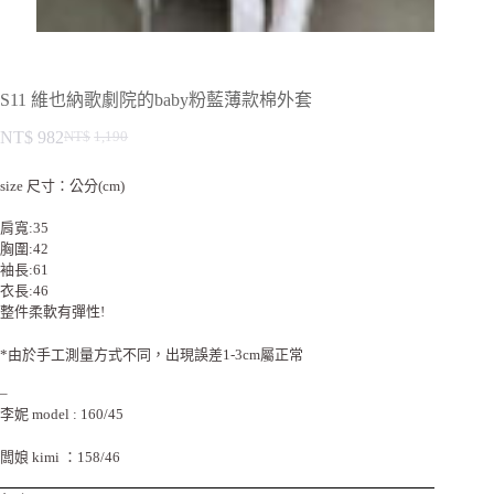
S11 維也納歌劇院的baby粉藍薄款棉外套
NT$
982
NT$
1,190
size 尺寸：公分(cm)
肩寬:35
胸圍:42
袖長:61
衣長:46
整件柔軟有彈性!
*由於手工測量方式不同，出現誤差1-3cm屬正常
–
李妮 model : 160/45
闆娘 kimi ：158/46