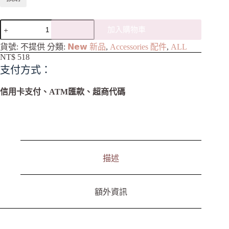
加入購物車
A
貨號:
不提供
分類:
𝗡𝗲𝘄 新品
,
Accessories 配件
,
ALL
l
NT$
518
t
支付方式：
e
r
n
信用卡支付、ATM匯款、超商代碼
a
t
i
v
e
:
描述
額外資訊