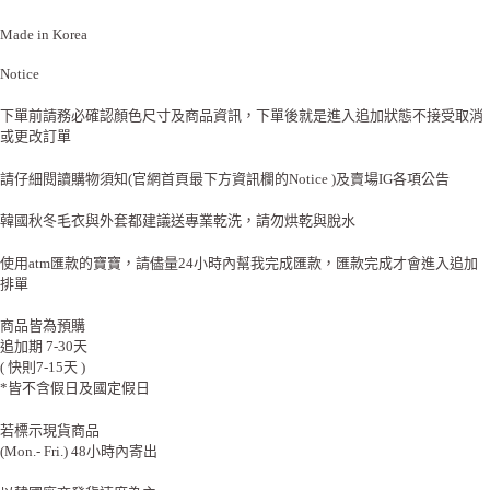
Made in Korea
Notice
下單前請務必確認顏色尺寸及商品資訊，下單後就是進入追加狀態不接受取消
或更改訂單
請仔細閱讀購物須知(官網首頁最下方資訊欄的Notice )及賣場IG各項公告
韓國秋冬毛衣與外套都建議送專業乾洗，請勿烘乾與脫水
使用atm匯款的寶寶，請儘量24小時內幫我完成匯款，匯款完成才會進入追加
排單
商品皆為預購
追加期 7-30天
( 快則7-15天 )
*皆不含假日及國定假日
若標示現貨商品
(Mon.- Fri.) 48小時內寄出