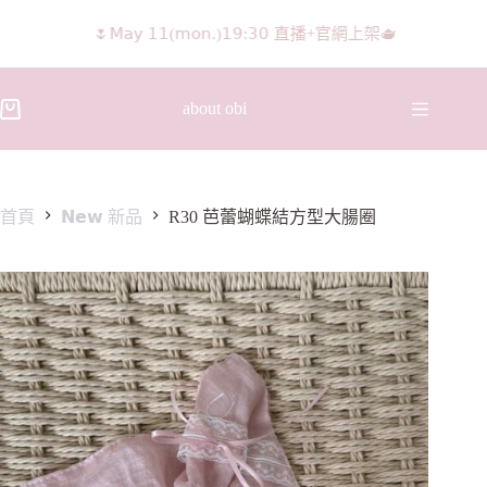
🌷𝖬𝖺𝗒 𝟣𝟣(𝗆𝗈𝗇.)𝟣𝟫:𝟥𝟢 直播+官網上架🫖
about obi
首頁
𝗡𝗲𝘄 新品
R30 芭蕾蝴蝶結方型大腸圈