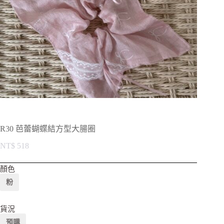
R30 芭蕾蝴蝶結方型大腸圈
NT$
518
顏色
粉
貨況
預購