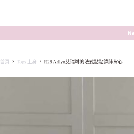
𝗡
首頁
Tops 上身
R28 Arilyn艾瑞琳的法式點點繞脖背心