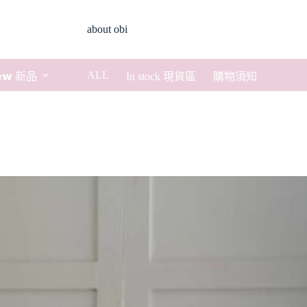
about obi
ALL
𝗲𝘄 新品
In stock 現貨區
購物須知