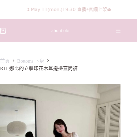
𝖨𝖦 𝖱𝖾𝖾𝗅𝗌影片 隨意留言抽獎🧸🩰
about obi
首頁
Bottoms 下身
R11 娜比的立體印花木耳捲邊直筒褲