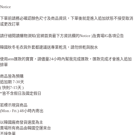
Notice
下單前請務必確認顏色尺寸及商品資訊，下單後就是進入追加狀態不接受取消
或更改訂單
請仔細閱讀購物須知(官網首頁最下方資訊欄的Notice )及賣場IG各項公告
韓國秋冬毛衣與外套都建議送專業乾洗，請勿烘乾與脫水
使用atm匯款的寶寶，請儘量24小時內幫我完成匯款，匯款完成才會進入追加
排單
商品皆為預購
追加期 7-30天
( 快則7-15天 )
*皆不含假日及國定假日
若標示現貨商品
(Mon.- Fri.) 48小時內寄出
以韓國廠商發貨速度為主
賣場所有商品由韓國空運來台
不接急單