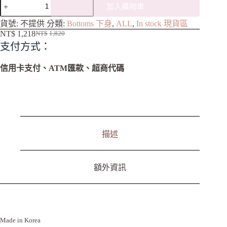
加入購物車
A
貨號:
不提供
分類:
Bottoms 下身
,
ALL
,
In stock 現貨區
l
NT$
1,218
NT$
1,820
t
支付方式：
e
r
n
信用卡支付、ATM匯款、超商代碼
a
t
i
v
e
:
描述
額外資訊
Made in Korea