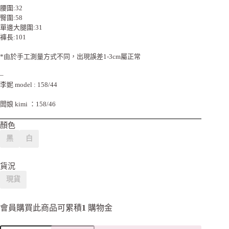
腰圍:32
臀圍:58
單邊大腿圍:31
褲長:101
*由於手工測量方式不同，出現誤差1-3cm屬正常
–
李妮 model : 158/44
闆娘 kimi ：158/46
顏色
黑
白
貨況
現貨
會員購買此商品可累積
1
購物金