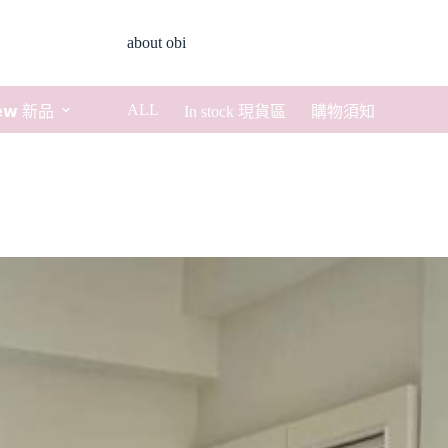
about obi
ALL
𝗲𝘄 新品
In stock 現貨區
購物須知