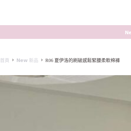
𝗡
首頁
𝗡𝗲𝘄 新品
R06 夏伊洛的刷破感鬆緊腰柔軟棉褲