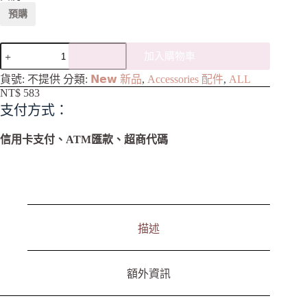
預購
加入購物車
A
貨號:
不提供
分類:
𝗡𝗲𝘄 新品
,
Accessories 配件
,
ALL
l
NT$
583
t
支付方式：
e
r
n
信用卡支付、ATM匯款、超商代碼
a
t
i
v
e
:
描述
額外資訊