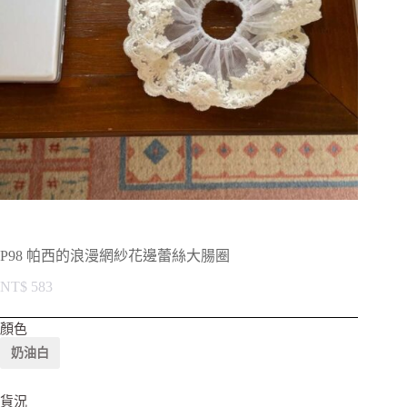
P98 帕西的浪漫網紗花邊蕾絲大腸圈
NT$
583
顏色
奶油白
貨況