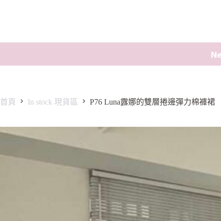
𝗡
首頁
In stock 現貨區
P76 Luna露娜的雙層捲邊彈力棉褲裙