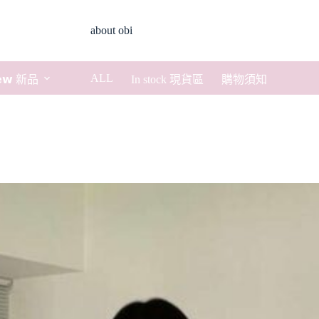
about obi
ALL
𝗲𝘄 新品
In stock 現貨區
購物須知