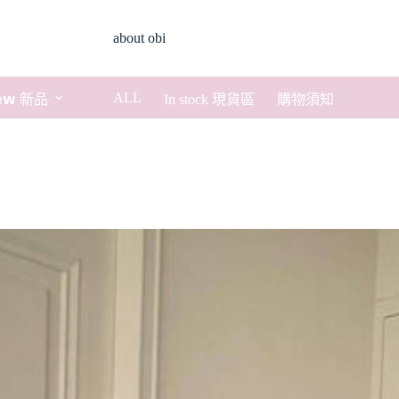
about obi
ALL
𝗲𝘄 新品
In stock 現貨區
購物須知