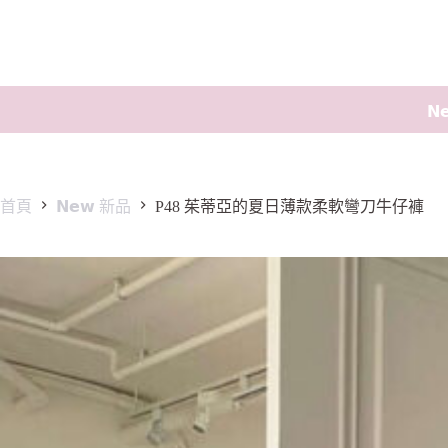
𝗡
首頁
𝗡𝗲𝘄 新品
P48 茱蒂亞的夏日薄款柔軟彎刀牛仔褲