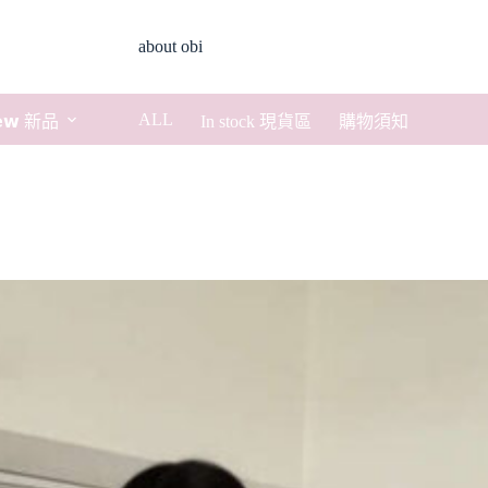
about obi
ALL
𝗲𝘄 新品
In stock 現貨區
購物須知