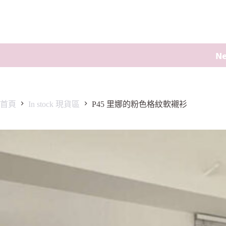
𝗡
首頁
In stock 現貨區
P45 里娜的粉色格紋軟襯衫