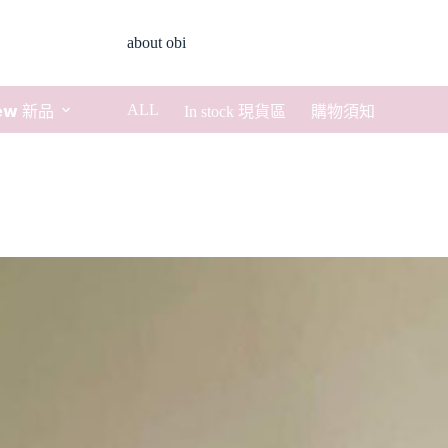
about obi
ALL
𝗲𝘄 新品
In stock 現貨區
購物須知