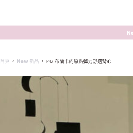
𝗡
首頁
𝗡𝗲𝘄 新品
P42 布蘭卡的原點彈力舒適背心