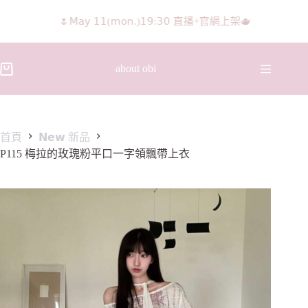
🌷𝖬𝖺𝗒 𝟣𝟣(𝗆𝗈𝗇.)𝟣𝟫:𝟥𝟢 直播+官網上架🫖
𝖨𝖦 𝖱𝖾𝖾𝗅𝗌影片 隨意留言抽獎🧸🩰
about obi
首頁
𝗡𝗲𝘄 新品
P115 梅拉的玫瑰粉平口一字領飄帶上衣