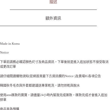
描述
額外資訊
Made in Korea
Notice
下單前請務必確認顏色尺寸及商品資訊，下單後就是進入追加狀態不接受取消
或更改訂單
請仔細閱讀購物須知(官網首頁最下方資訊欄的Notice )及賣場IG各項公告
韓國秋冬毛衣與外套都建議送專業乾洗，請勿烘乾與脫水
使用atm匯款的寶寶，請儘量24小時內幫我完成匯款，匯款完成才會進入追加
排單
商品皆為預購