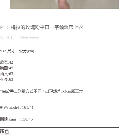
P115 梅拉的玫瑰粉平口一字領飄帶上衣
NT$
1,121
NT$
1,380
size 尺寸：公分(cm)
肩寬:42
胸圍:45
袖長:63
衣長:63
*由於手工測量方式不同，出現誤差1-3cm屬正常
–
凱西 model : 161/41
闆娘 kimi ：158/45
顏色