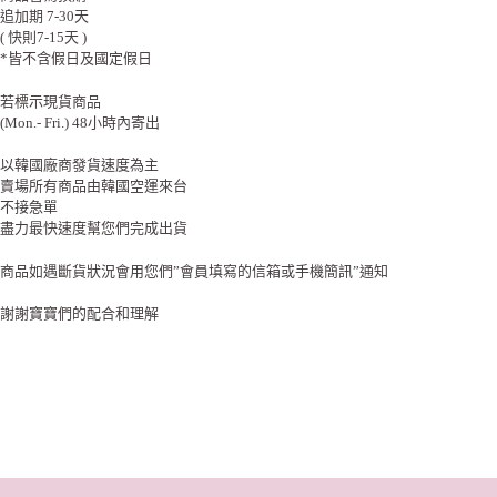
追加期 7-30天
( 快則7-15天 )
*皆不含假日及國定假日
若標示現貨商品
(Mon.- Fri.) 48小時內寄出
以韓國廠商發貨速度為主
賣場所有商品由韓國空運來台
不接急單
盡力最快速度幫您們完成出貨
商品如遇斷貨狀況會用您們”會員填寫的信箱或手機簡訊”通知
謝謝寶寶們的配合和理解