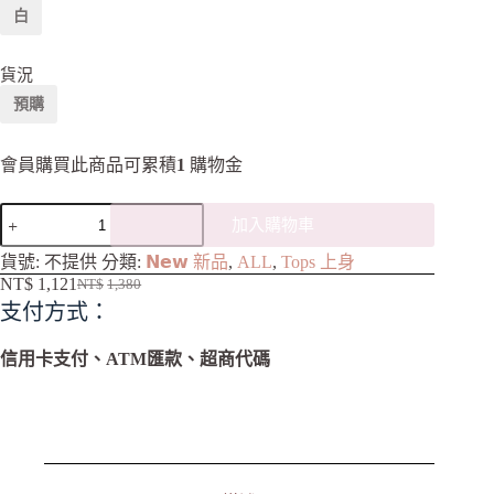
白
貨況
預購
會員購買此商品可累積
1
購物金
加入購物車
A
貨號:
不提供
分類:
𝗡𝗲𝘄 新品
,
ALL
,
Tops 上身
l
NT$
1,121
NT$
1,380
t
支付方式：
e
r
n
信用卡支付、ATM匯款、超商代碼
a
t
i
v
e
: