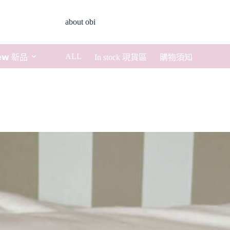
about obi
ALL
𝗲𝘄 新品
In stock 現貨區
購物須知