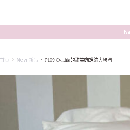
𝗡
首頁
𝗡𝗲𝘄 新品
P109 Cynthia的甜美蝴蝶結大腸圈