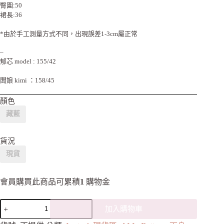
臀圍:50
裙長:36
*由於手工測量方式不同，出現誤差1-3cm屬正常
–
郁芯 model : 155/42
闆娘 kimi ：158/45
顏色
藏藍
貨況
現貨
會員購買此商品可累積
1
購物金
加入購物車
A