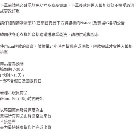
下單前請務必確認顏色尺寸及商品資訊，下單後就是進入追加狀態不接受取消
或更改訂單
請仔細閱讀購物須知(官網首頁最下方資訊欄的Notice )及賣場IG各項公告
韓國秋冬毛衣與外套都建議送專業乾洗，請勿烘乾與脫水
使用atm匯款的寶寶，請儘量24小時內幫我完成匯款，匯款完成才會進入追加
排單
商品皆為預購
追加期 7-30天
( 快則7-15天 )
*皆不含假日及國定假日
若標示現貨商品
(Mon.- Fri.) 48小時內寄出
以韓國廠商發貨速度為主
賣場所有商品由韓國空運來台
不接急單
盡力最快速度幫您們完成出貨