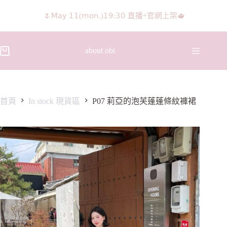
🌷𝖬𝖺𝗒 𝟣𝟣(𝗆𝗈𝗇.)𝟣𝟫:𝟥𝟢 直播+官網上架🫖
about obi
首頁
In stock 現貨區
P07 莉亞的泡芙蓬蓬條紋褲裙