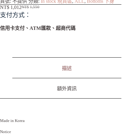
貨號:
不提供
分類:
In stock 現貨區
,
ALL
,
Bottoms 下身
l
NT$
1,012
NT$
1,550
t
支付方式：
e
r
n
信用卡支付、ATM匯款、超商代碼
a
t
i
v
e
:
描述
額外資訊
Made in Korea
Notice