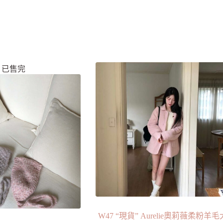
已售完
W47 “現貨” Aurelie奧莉薇柔粉羊毛