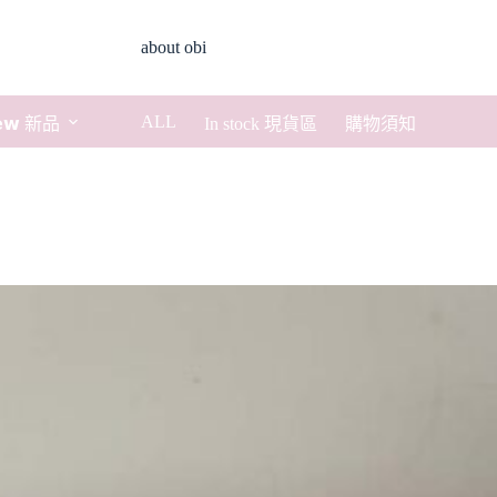
about obi
ALL
𝗲𝘄 新品
In stock 現貨區
購物須知