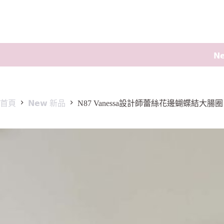
𝗡
首頁
𝗡𝗲𝘄 新品
N87 Vanessa設計師蕾絲花邊蝴蝶結大腸圈