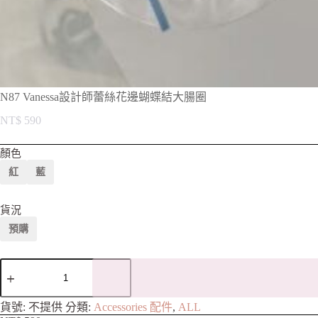
N87 Vanessa設計師蕾絲花邊蝴蝶結大腸圈
NT$
590
顏色
紅
藍
貨況
預購
A
貨號:
不提供
分類:
Accessories 配件
,
ALL
l