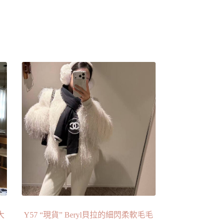
大
Y57 “現貨” Beryl貝拉的細閃柔軟毛毛