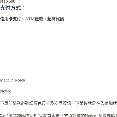
NT$
590
t
支付方式：
e
r
n
信用卡支付、ATM匯款、超商代碼
a
t
i
v
e
:
Made in Korea
Notice
下單前請務必確認顏色尺寸及商品資訊，下單後就是進入追加狀
請仔細閱讀購物須知(官網首頁最下方資訊欄的Notice )及賣場I