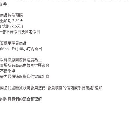
排單
商品皆為預購
追加期 7-30天
( 快則7-15天 )
*皆不含假日及國定假日
若標示現貨商品
(Mon.- Fri.) 48小時內寄出
以韓國廠商發貨速度為主
賣場所有商品由韓國空運來台
不接急單
盡力最快速度幫您們完成出貨
商品如遇斷貨狀況會用您們”會員填寫的信箱或手機簡訊”通知
謝謝寶寶們的配合和理解