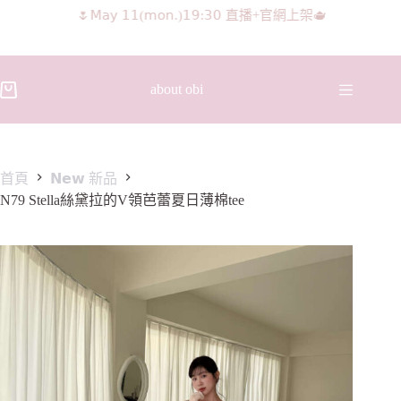
𝖨𝖦 𝖱𝖾𝖾𝗅𝗌影片 隨意留言抽獎🧸🩰
about obi
首頁
𝗡𝗲𝘄 新品
N79 Stella絲黛拉的V領芭蕾夏日薄棉tee