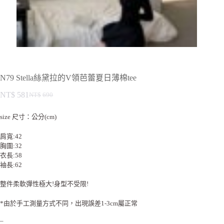
N79 Stella絲黛拉的V領芭蕾夏日薄棉tee
NT$
581
NT$
690
size 尺寸：公分(cm)
肩寬:42
胸圍:32
衣長:58
袖長:62
整件柔軟彈性極大!身型不受限!
*由於手工測量方式不同，出現誤差1-3cm屬正常
–