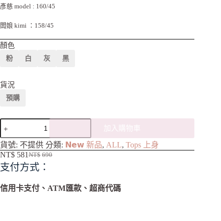
彥慈 model : 160/45
闆娘 kimi ：158/45
顏色
粉
白
灰
黑
貨況
預購
加入購物車
A
貨號:
不提供
分類:
𝗡𝗲𝘄 新品
,
ALL
,
Tops 上身
l
NT$
581
NT$
690
t
支付方式：
e
r
n
信用卡支付、ATM匯款、超商代碼
a
t
i