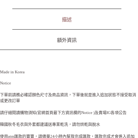
v
e
:
描述
額外資訊
Made in Korea
Notice
下單前請務必確認顏色尺寸及商品資訊，下單後就是進入追加狀態不接受取消
或更改訂單
請仔細閱讀購物須知(官網首頁最下方資訊欄的Notice )及賣場IG各項公告
韓國秋冬毛衣與外套都建議送專業乾洗，請勿烘乾與脫水
使用atm匯款的寶寶，請儘量24小時內幫我完成匯款，匯款完成才會進入追加