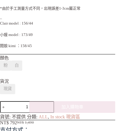
*由於手工測量方式不同，出現誤差1-3cm屬正常
–
Clair model : 156/44
小嫚 model : 173/49
闆娘 kimi ：158/45
顏色
粉
白
貨況
現貨
加入購物車
A
貨號:
不提供
分類:
ALL
,
In stock 現貨區
l
NT$
792
NT$
1,490
t
支付方式：