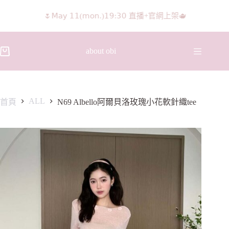
🌷𝖬𝖺𝗒 𝟣𝟣(𝗆𝗈𝗇.)𝟣𝟫:𝟥𝟢 直播+官網上架🫖
𝖨𝖦 𝖱𝖾𝖾𝗅𝗌影片 隨意留言抽獎🧸🩰
about obi
ALL
首頁
N69 Albello阿爾貝洛玫瑰小花軟針織tee