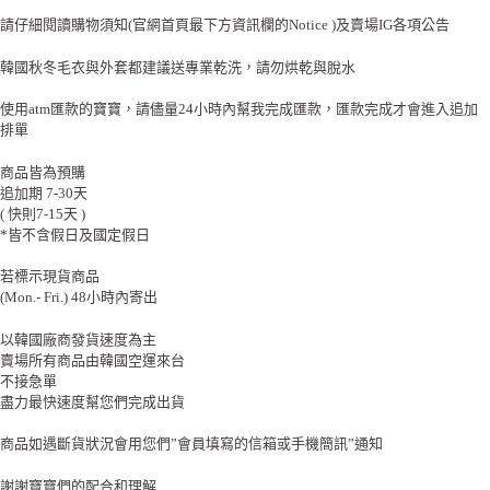
請仔細閱讀購物須知(官網首頁最下方資訊欄的Notice )及賣場IG各項公告
韓國秋冬毛衣與外套都建議送專業乾洗，請勿烘乾與脫水
使用atm匯款的寶寶，請儘量24小時內幫我完成匯款，匯款完成才會進入追加
排單
商品皆為預購
追加期 7-30天
( 快則7-15天 )
*皆不含假日及國定假日
若標示現貨商品
(Mon.- Fri.) 48小時內寄出
以韓國廠商發貨速度為主
賣場所有商品由韓國空運來台
不接急單
盡力最快速度幫您們完成出貨
商品如遇斷貨狀況會用您們”會員填寫的信箱或手機簡訊”通知
謝謝寶寶們的配合和理解