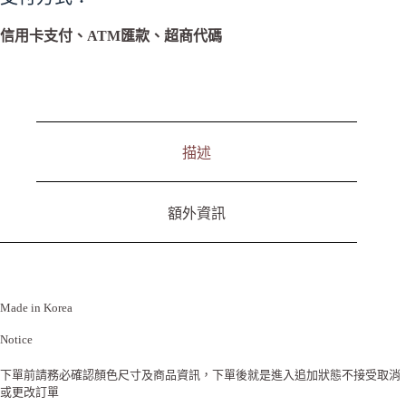
e
r
n
信用卡支付、ATM匯款、超商代碼
a
t
i
v
e
:
描述
額外資訊
Made in Korea
Notice
下單前請務必確認顏色尺寸及商品資訊，下單後就是進入追加狀態不接受取消
或更改訂單