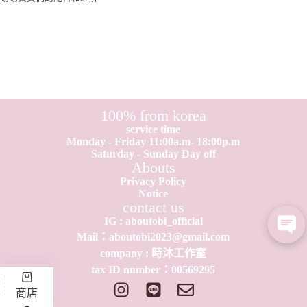
100% from korea
service time
Monday - Friday 11:00a.m- 18:00p.m
Saturday - Sunday Day off
Abouts
Privacy Policy
Notice
contact us
IG : aboutobi_official
Mail：aboutobi2023@gmail.com
company : 時沐工作室
tax ID number：0​0​569295
商店