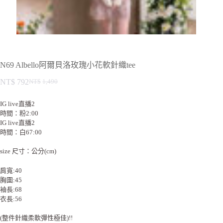
N69 Albello阿爾貝洛玫瑰小花軟針織tee
NT$
792
NT$
1,490
IG live直播2
時間：粉2:00
IG live直播2
時間：白67:00
size 尺寸：公分(cm)
肩寬:40
胸圍:45
袖長:68
衣長:56
(整件針織柔軟彈性極佳)!!