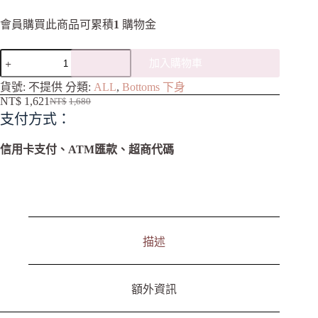
會員購買此商品可累積
1
購物金
加入購物車
A
貨號:
不提供
分類:
ALL
,
Bottoms 下身
l
NT$
1,621
NT$
1,680
t
支付方式：
e
r
n
信用卡支付、ATM匯款、超商代碼
a
t
i
v
e
:
描述
額外資訊