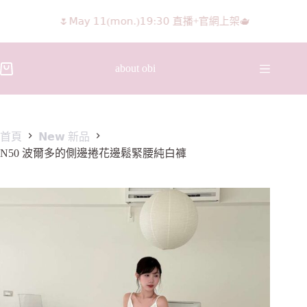
𝖨𝖦 𝖱𝖾𝖾𝗅𝗌影片 隨意留言抽獎🧸🩰
about obi
首頁
𝗡𝗲𝘄 新品
N50 波爾多的側邊捲花邊鬆緊腰純白褲