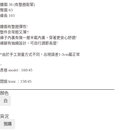
腰圍:36 (有整圈鬆緊)
臀圍:63
褲長:103
腰圍有整圈彈性!
整件非常輕又薄!!
褲子內裏有做一層半截內裏，穿著更安心舒適!
褲腳有抽繩設計，可自行調節長度!
*由於手工測量方式不同，出現誤差1-3cm屬正常
–
彥慈 model : 160/45
闆娘 kimi ：158/45
顏色
白
貨況
預購