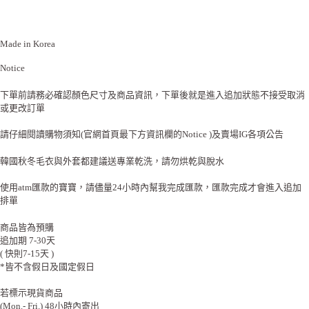
Made in Korea
Notice
下單前請務必確認顏色尺寸及商品資訊，下單後就是進入追加狀態不接受取消
或更改訂單
請仔細閱讀購物須知(官網首頁最下方資訊欄的Notice )及賣場IG各項公告
韓國秋冬毛衣與外套都建議送專業乾洗，請勿烘乾與脫水
使用atm匯款的寶寶，請儘量24小時內幫我完成匯款，匯款完成才會進入追加
排單
商品皆為預購
追加期 7-30天
( 快則7-15天 )
*皆不含假日及國定假日
若標示現貨商品
(Mon.- Fri.) 48小時內寄出