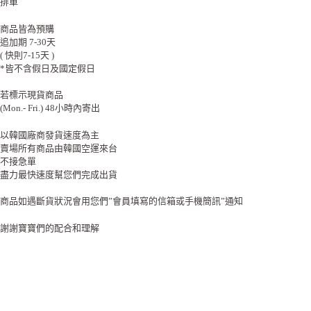
排單
商品皆為預購
追加期 7-30天
( 快則7-15天 )
*皆不含假日及國定假日
若標示現貨商品
(Mon.- Fri.) 48小時內寄出
以韓國廠商發貨速度為主
賣場所有商品由韓國空運來台
不接急單
盡力最快速度幫您們完成出貨
商品如遇斷貨狀況會用您們”會員填寫的信箱或手機簡訊”通知
謝謝寶寶們的配合和理解