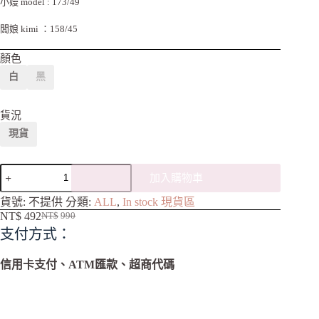
小嫚 model : 173/49
闆娘 kimi ：158/45
顏色
白
黑
貨況
現貨
加入購物車
A
貨號:
不提供
分類:
ALL
,
In stock 現貨區
l
NT$
492
NT$
990
t
支付方式：
e
r
n
信用卡支付、ATM匯款、超商代碼
a
t
i
v