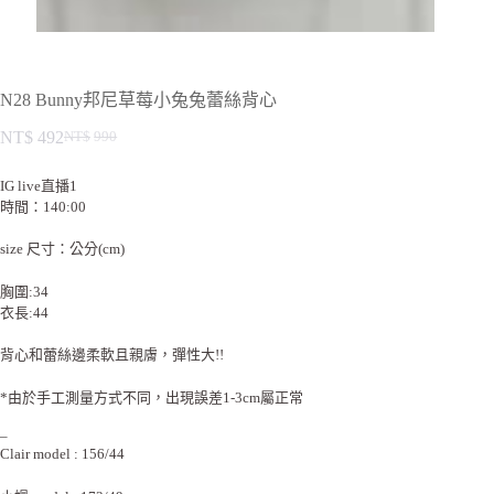
N28 Bunny邦尼草莓小兔兔蕾絲背心
NT$
492
NT$
990
IG live直播1
時間：140:00
size 尺寸：公分(cm)
胸圍:34
衣長:44
背心和蕾絲邊柔軟且親膚，彈性大!!
*由於手工測量方式不同，出現誤差1-3cm屬正常
–
Clair model : 156/44