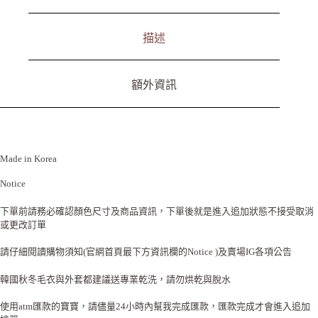
e
:
描述
額外資訊
Made in Korea
Notice
下單前請務必確認顏色尺寸及商品資訊，下單後就是進入追加狀態不接受取消
或更改訂單
請仔細閱讀購物須知(官網首頁最下方資訊欄的Notice )及賣場IG各項公告
韓國秋冬毛衣與外套都建議送專業乾洗，請勿烘乾與脫水
使用atm匯款的寶寶，請儘量24小時內幫我完成匯款，匯款完成才會進入追加