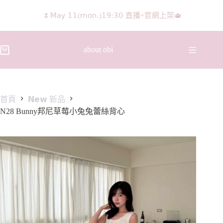
𝖨𝖦 𝖱𝖾𝖾𝗅𝗌影片 隨意留言抽獎🧸🩰
about obi
首頁
𝗡𝗲𝘄 新品
N28 Bunny邦尼草莓小兔兔蕾絲背心