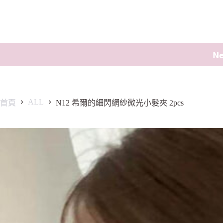
𝗡
ALL
首頁
N12 希爾的細閃網紗微光小髮夾 2pcs