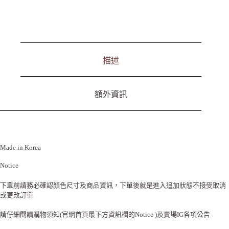
a
t
i
v
e
:
描述
額外資訊
Made in Korea
Notice
下單前請務必確認顏色尺寸及商品資訊，下單後就是進入追加狀態不接受取消
或更改訂單
請仔細閱讀購物須知(官網首頁最下方資訊欄的Notice )及賣場IG各項公告