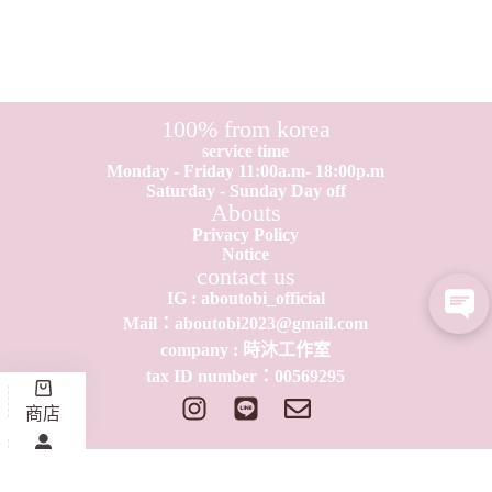
100% from korea
service time
Monday - Friday 11:00a.m- 18:00p.m
Saturday - Sunday Day off
Abouts
Privacy Policy
Notice
contact us
IG : aboutobi_official
Mail：aboutobi2023@gmail.com
company : 時沐工作室
tax ID number：0​0​569295
商店
我的會員