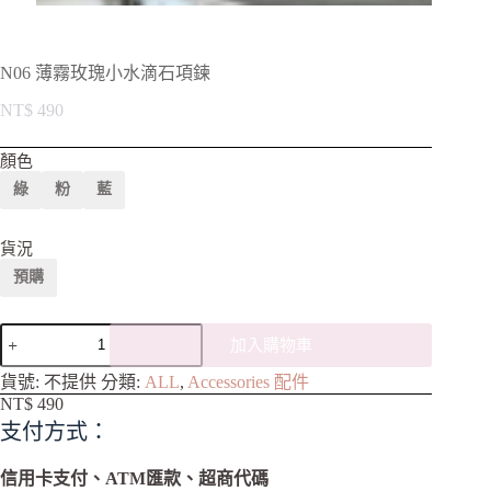
N06 薄霧玫瑰小水滴石項鍊
NT$
490
顏色
綠
粉
藍
貨況
預購
加入購物車
A
貨號:
不提供
分類:
ALL
,
Accessories 配件
l
NT$
490
t
支付方式：
e
r
n
信用卡支付、ATM匯款、超商代碼