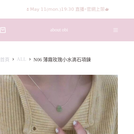
🌷𝖬𝖺𝗒 𝟣𝟣(𝗆𝗈𝗇.)𝟣𝟫:𝟥𝟢 直播+官網上架🫖
𝖨𝖦 𝖱𝖾𝖾𝗅𝗌影片 隨意留言抽獎🧸🩰
about obi
ALL
首頁
N06 薄霧玫瑰小水滴石項鍊