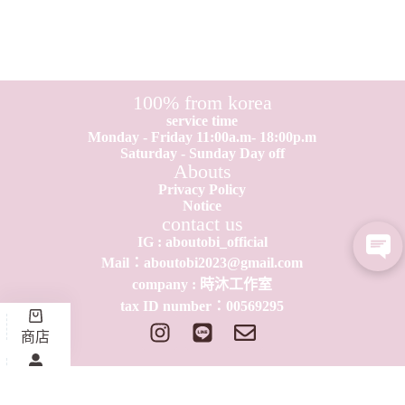
100% from korea
service time
Monday - Friday 11:00a.m- 18:00p.m
Saturday - Sunday Day off
Abouts
Privacy Policy
Notice
contact us
IG : aboutobi_official
Mail：aboutobi2023@gmail.com
company : 時沐工作室
tax ID number：0​0​569295
商店
我的會員