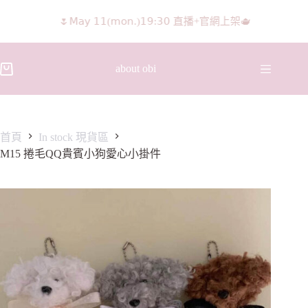
𝖨𝖦 𝖱𝖾𝖾𝗅𝗌影片 隨意留言抽獎🧸🩰
about obi
首頁
In stock 現貨區
M15 捲毛QQ貴賓小狗愛心小掛件