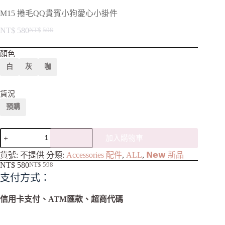
M15 捲毛QQ貴賓小狗愛心小掛件
NT$
580
NT$
598
顏色
白
灰
咖
貨況
預購
加入購物車
A
貨號:
不提供
分類:
Accessories 配件
,
ALL
,
𝗡𝗲𝘄 新品
l
NT$
580
NT$
598
t
支付方式：
e
r
n
信用卡支付、ATM匯款、超商代碼
a
t
i