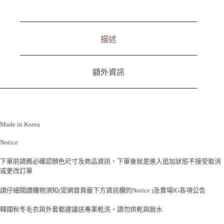
v
e
:
描述
額外資訊
Made in Korea
Notice
下單前請務必確認顏色尺寸及商品資訊，下單後就是進入追加狀態不接受取消
或更改訂單
請仔細閱讀購物須知(官網首頁最下方資訊欄的Notice )及賣場IG各項公告
韓國秋冬毛衣與外套都建議送專業乾洗，請勿烘乾與脫水