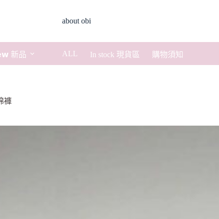
about obi
ALL
𝗲𝘄 新品
In stock 現貨區
購物須知
棉褲