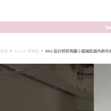
𝗡
首頁
In stock 現貨區
M04 設計師款瑪麗小貓鑰匙圈內刷毛