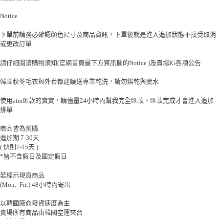
Notice
下單前請務必確認顏色尺寸及商品資訊，下單後就是進入追加狀態不接受取消
或更改訂單
請仔細閱讀購物須知(官網首頁最下方資訊欄的Notice )及賣場IG各項公告
韓國秋冬毛衣與外套都建議送專業乾洗，請勿烘乾與脫水
使用atm匯款的寶寶，請儘量24小時內幫我完全匯款，匯款完成才會進入追加
排單
商品皆為預購
追加期 7-30天
( 快則7-15天 )
*皆不含假日及國定假日
若標示現貨商品
(Mon.- Fri.) 48小時內寄出
以韓國廠商發貨速度為主
賣場所有商品由韓國空運來台