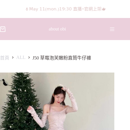
🌷𝖬𝖺𝗒 𝟣𝟣(𝗆𝗈𝗇.)𝟣𝟫:𝟥𝟢 直播+官網上架🫖
about obi
ALL
首頁
J50 草莓泡芙嫩粉直筒牛仔褲