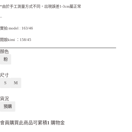
*由於手工測量方式不同，出現誤差1-3cm屬正常
–
實拍 model : 163/46
闆娘kimi ：158/45
顏色
粉
尺寸
S
M
貨況
預購
會員購買此商品可累積
1
購物金