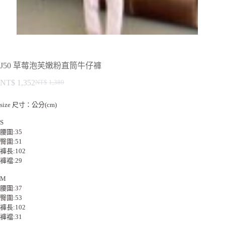
J50 草莓泡芙嫩粉直筒牛仔褲
NT$
1,352
NT$
1,380
size 尺寸：公分(cm)
S
腰圍:35
臀圍:51
褲長:102
褲襠:29
M
腰圍:37
臀圍:53
褲長:102
褲襠:31