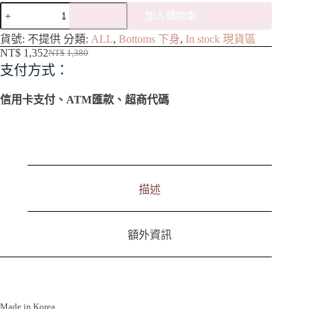
加入購物車
A
貨號:
不提供
分類:
ALL
,
Bottoms 下身
,
In stock 現貨區
l
NT$
1,352
NT$
1,380
t
支付方式：
e
r
n
信用卡支付、ATM匯款、超商代碼
a
t
i
v
e
:
描述
額外資訊
Made in Korea