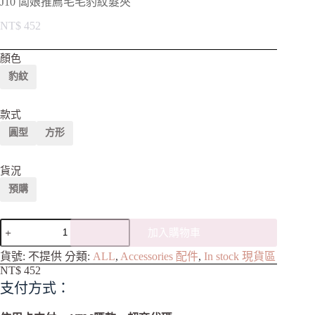
J10 闆娘推薦毛毛豹紋髮夾
NT$
452
顏色
豹紋
款式
圓型
方形
貨況
預購
加入購物車
A
貨號:
不提供
分類:
ALL
,
Accessories 配件
,
In stock 現貨區
l
NT$
452
t
支付方式：
e
r