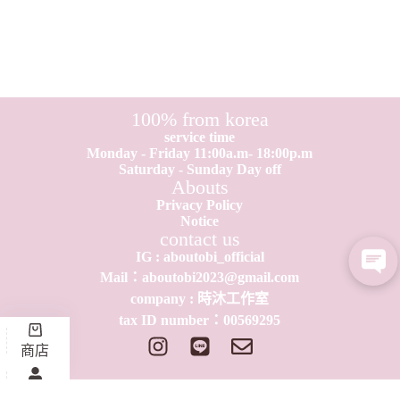
100% from korea
service time
Monday - Friday 11:00a.m- 18:00p.m
Saturday - Sunday Day off
Abouts
Privacy Policy
Notice
contact us
IG : aboutobi_official
Mail：aboutobi2023@gmail.com
company : 時沐工作室
tax ID number：0​0​569295
商店
我的會員