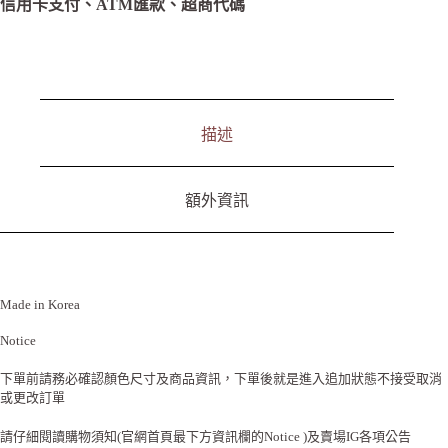
n
信用卡支付、ATM匯款、超商代碼
a
t
i
v
e
:
描述
額外資訊
Made in Korea
Notice
下單前請務必確認顏色尺寸及商品資訊，下單後就是進入追加狀態不接受取消
或更改訂單
請仔細閱讀購物須知(官網首頁最下方資訊欄的Notice )及賣場IG各項公告