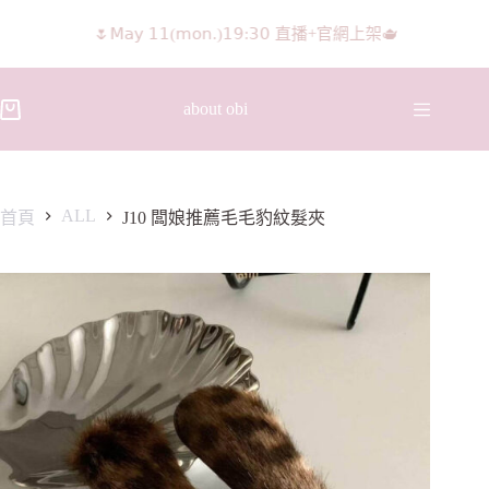
🌷𝖬𝖺𝗒 𝟣𝟣(𝗆𝗈𝗇.)𝟣𝟫:𝟥𝟢 直播+官網上架🫖
𝖨𝖦 𝖱𝖾𝖾𝗅𝗌影片 隨意留言抽獎🧸🩰
about obi
ALL
首頁
J10 闆娘推薦毛毛豹紋髮夾