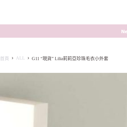
𝗡
ALL
首頁
G11 “現貨” Lilia莉莉亞珍珠毛衣小外套