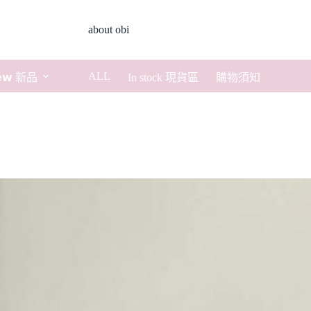
about obi
ALL
𝗲𝘄 新品
In stock 現貨區
購物須知