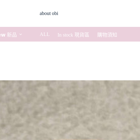
about obi
ALL
𝗲𝘄 新品
In stock 現貨區
購物須知