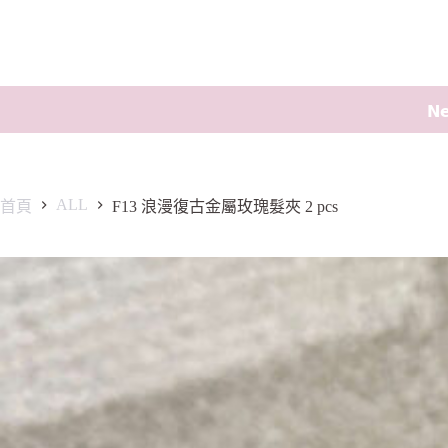
𝗡
ALL
首頁
F13 浪漫復古金屬玫瑰髮夾 2 pcs