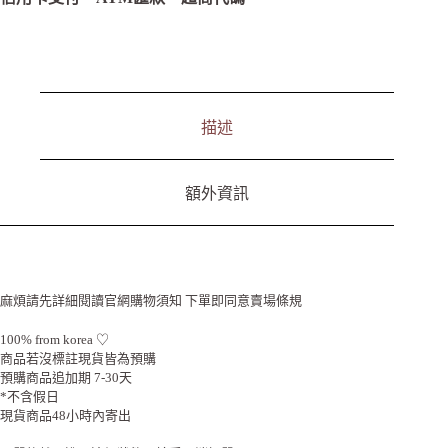
a
t
i
v
e
:
描述
額外資訊
麻煩請先詳細閱讀官網購物須知 下單即同意賣場條規
100% from korea ♡
商品若沒標註現貨皆為預購
預購商品追加期 7-30天
*不含假日
現貨商品48小時內寄出