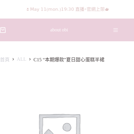
🌷𝖬𝖺𝗒 𝟣𝟣(𝗆𝗈𝗇.)𝟣𝟫:𝟥𝟢 直播+官網上架🫖
about obi
ALL
首頁
C15 “本期爆款”夏日甜心蛋糕半裙