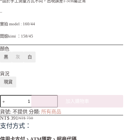
*由於手工測量方式不同，出現誤差1-3cm屬正常
–
實拍 model : 160/44
闆娘kimi ：158/45
顏色
黑
灰
白
貨況
現貨
加入購物車
A
貨號:
不提供
分類:
所有商品
l
NT$
391
NT$
750
t
支付方式：
e
r
n
信用卡支付、ATM匯款、超商代碼