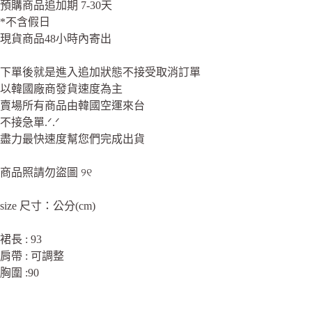
預購商品追加期 7-30天
*不含假日
現貨商品48小時內寄出
下單後就是進入追加狀態不接受取消訂單
以韓國廠商發貨速度為主
賣場所有商品由韓國空運來台
不接急單.ᐟ.ᐟ
盡力最快速度幫您們完成出貨
商品照請勿盜圖 ୨୧
size 尺寸：公分(cm)
裙長 : 93
肩帶 : 可調整
胸圍 :90