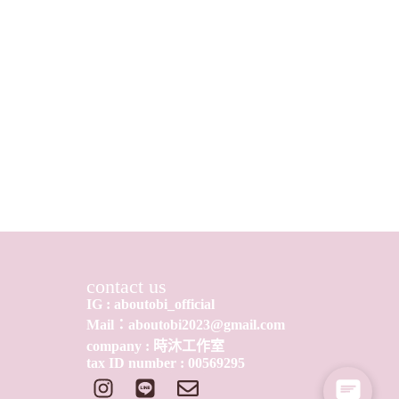
contact us
IG : aboutobi_official
Mail：aboutobi2023@gmail.com
company : 時沐工作室
tax ID number : 0​0​569295