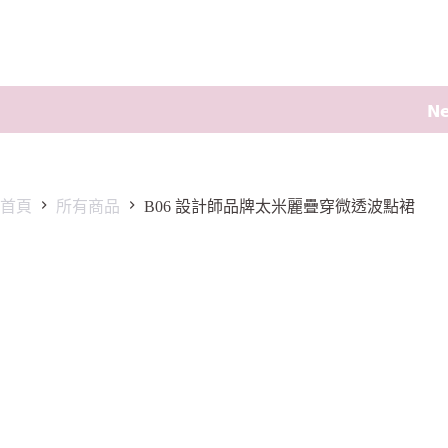
𝗡
首頁
所有商品
B06 設計師品牌太米麗疊穿微透波點裙