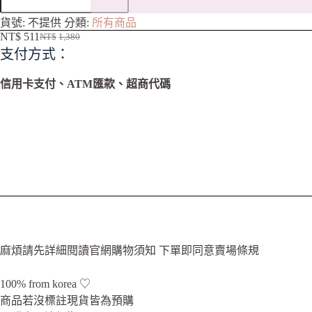
A
貨號:
不提供
分類:
所有商品
l
NT$
511
NT$
1,380
t
支付方式：
e
r
n
信用卡支付、ATM匯款、超商代碼
a
t
i
v
e
:
麻煩請先詳細閱讀官網購物須知 下單即同意賣場條規
100% from korea ♡
商品若沒標註現貨皆為預購