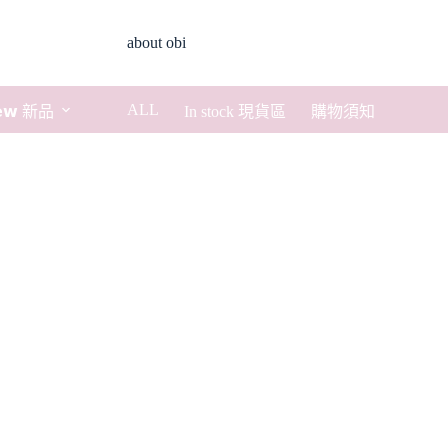
about obi
ALL
𝗲𝘄 新品
In stock 現貨區
購物須知