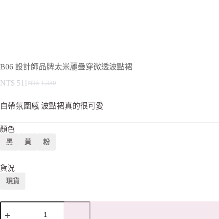
B06 設計師品牌太米麗疊穿微透波點裙
NT$
511
NT$
1,380
自帶氛圍感 波點裙真的很可愛
顏色
黑
黃
粉
貨況
現貨